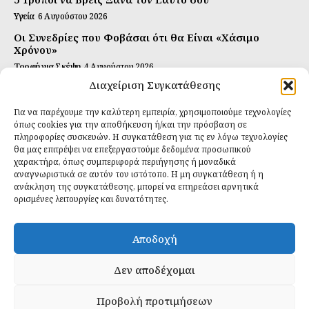
Υγεία
6 Αυγούστου 2026
Οι Συνεδρίες που Φοβάσαι ότι θα Είναι «Χάσιμο
Χρόνου»
Τροφή για Σκέψη
4 Αυγούστου 2026
Διαχείριση Συγκατάθεσης
Αυτή Είναι η Συνταγή για Τέλεια Κομπούτσα
(Kombucha)
Για να παρέχουμε την καλύτερη εμπειρία, χρησιμοποιούμε τεχνολογίες
Ιδανικές Τροφές
26 Ιουλίου 2026
όπως cookies για την αποθήκευση ή/και την πρόσβαση σε
πληροφορίες συσκευών. Η συγκατάθεση για τις εν λόγω τεχνολογίες
Εγγραφείτε
θα μας επιτρέψει να επεξεργαστούμε δεδομένα προσωπικού
χαρακτήρα, όπως συμπεριφορά περιήγησης ή μοναδικά
αναγνωριστικά σε αυτόν τον ιστότοπο. Η μη συγκατάθεση ή η
ανάκληση της συγκατάθεσης, μπορεί να επηρεάσει αρνητικά
ορισμένες λειτουργίες και δυνατότητες.
ΕΓΓΡΑΦΉ
Αποδοχή
Έχω διαβάσει και δέχομαι την
πολιτική απορρήτου
.
Δεν αποδέχομαι
Προβολή προτιμήσεων