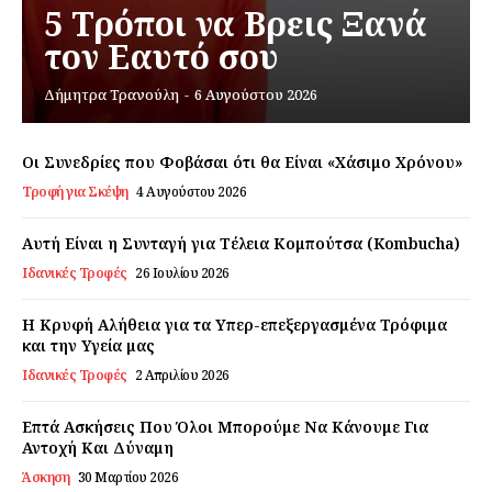
Σχετικά με εμάς
5 Τρόποι να Βρεις Ξανά
Αποποίηση Ευθυνών
τον Εαυτό σου
Ο λογαριασμός μου
Δήμητρα Τρανούλη
-
6 Αυγούστου 2026
Επικοινωνία
Οι Συνεδρίες που Φοβάσαι ότι θα Είναι «Χάσιμο Χρόνου»
Τροφή για Σκέψη
4 Αυγούστου 2026
Αυτή Είναι η Συνταγή για Τέλεια Κομπούτσα (Kombucha)
Ιδανικές Τροφές
26 Ιουλίου 2026
Η Κρυφή Αλήθεια για τα Υπερ-επεξεργασμένα Τρόφιμα
και την Υγεία μας
Ιδανικές Τροφές
2 Απριλίου 2026
Επτά Ασκήσεις Που Όλοι Μπορούμε Να Κάνουμε Για
Αντοχή Και Δύναμη
Άσκηση
30 Μαρτίου 2026