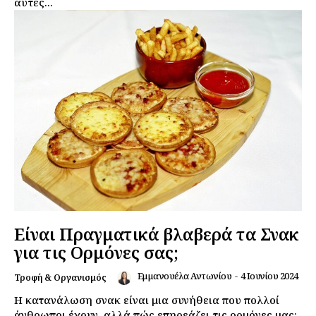
αυτές...
Σχετικά με εμάς
Αποποίηση Ευθυνών
Ο λογαριασμός μου
Επικοινωνία
Είναι Πραγματικά βλαβερά τα Σνακ
για τις Ορμόνες σας;
Εμμανουέλα Αντωνίου
-
4 Ιουνίου 2024
Τροφή & Οργανισμός
Η κατανάλωση σνακ είναι μια συνήθεια που πολλοί
άνθρωποι έχουν, αλλά πώς επηρεάζει τις ορμόνες μας;