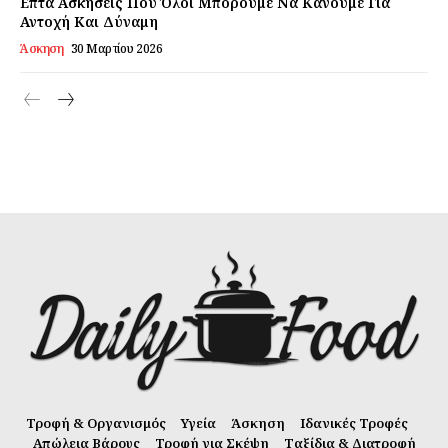
Επτά Ασκήσεις Που Όλοι Μπορούμε Να Κάνουμε Για
Αντοχή Και Δύναμη
Άσκηση
30 Μαρτίου 2026
Τροφή & Οργανισμός
Υγεία
Άσκηση
Ιδανικές Τροφές
Απώλεια Βάρους
Τροφή για Σκέψη
Ταξίδια & Διατροφή