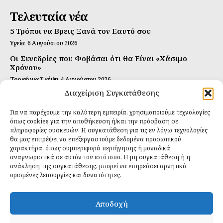
Τελευταία νέα
5 Τρόποι να Βρεις Ξανά τον Εαυτό σου
Υγεία
6 Αυγούστου 2026
Οι Συνεδρίες που Φοβάσαι ότι θα Είναι «Χάσιμο
Χρόνου»
Τροφή για Σκέψη
4 Αυγούστου 2026
Διαχείριση Συγκατάθεσης
Αυτή Είναι η Συνταγή για Τέλεια Κομπούτσα
(Kombucha)
Για να παρέχουμε την καλύτερη εμπειρία, χρησιμοποιούμε τεχνολογίες
Ιδανικές Τροφές
26 Ιουλίου 2026
όπως cookies για την αποθήκευση ή/και την πρόσβαση σε
πληροφορίες συσκευών. Η συγκατάθεση για τις εν λόγω τεχνολογίες
Εγγραφείτε
θα μας επιτρέψει να επεξεργαστούμε δεδομένα προσωπικού
χαρακτήρα, όπως συμπεριφορά περιήγησης ή μοναδικά
αναγνωριστικά σε αυτόν τον ιστότοπο. Η μη συγκατάθεση ή η
ανάκληση της συγκατάθεσης, μπορεί να επηρεάσει αρνητικά
ορισμένες λειτουργίες και δυνατότητες.
ΕΓΓΡΑΦΉ
Αποδοχή