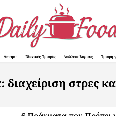
Άσκηση
Ιδανικές Τροφές
Απώλεια Βάρους
Τροφή γ
α:
διαχείριση στρες κα
6 Πράγματα που Πρέπει 