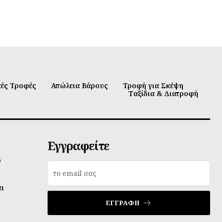
κές Τροφές
Απώλεια Βάρους
Τροφή για Σκέψη
Ταξίδια & Διατροφή
Εγγραφείτε
υ
αι
ΕΓΓΡΑΦΉ