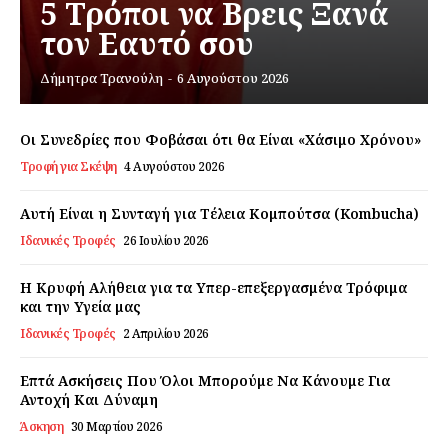
5 Τρόποι να Βρεις Ξανά
τον Εαυτό σου
Εγγραφείτε τώρα!
Δήμητρα Τρανούλη
-
6 Αυγούστου 2026
Οι Συνεδρίες που Φοβάσαι ότι θα Είναι «Χάσιμο Χρόνου»
Τροφή για Σκέψη
4 Αυγούστου 2026
Daily Food
Αυτή Είναι η Συνταγή για Τέλεια Κομπούτσα (Kombucha)
Σχετικά με εμάς
Ιδανικές Τροφές
26 Ιουλίου 2026
Αποποίηση Ευθυνών
Ο λογαριασμός μου
Η Κρυφή Αλήθεια για τα Υπερ-επεξεργασμένα Τρόφιμα
και την Υγεία μας
Επικοινωνία
Ιδανικές Τροφές
2 Απριλίου 2026
Επτά Ασκήσεις Που Όλοι Μπορούμε Να Κάνουμε Για
Αντοχή Και Δύναμη
Άσκηση
30 Μαρτίου 2026