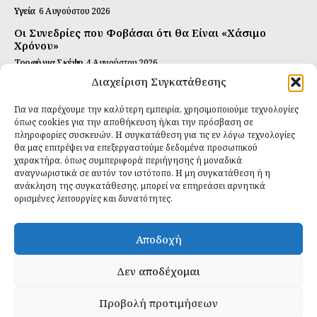
Υγεία
6 Αυγούστου 2026
Οι Συνεδρίες που Φοβάσαι ότι θα Είναι «Χάσιμο
Χρόνου»
Τροφή για Σκέψη
4 Αυγούστου 2026
Διαχείριση Συγκατάθεσης
Αυτή Είναι η Συνταγή για Τέλεια Κομπούτσα
(Kombucha)
Για να παρέχουμε την καλύτερη εμπειρία, χρησιμοποιούμε τεχνολογίες
Ιδανικές Τροφές
26 Ιουλίου 2026
όπως cookies για την αποθήκευση ή/και την πρόσβαση σε
πληροφορίες συσκευών. Η συγκατάθεση για τις εν λόγω τεχνολογίες
θα μας επιτρέψει να επεξεργαστούμε δεδομένα προσωπικού
Εγγραφείτε
χαρακτήρα, όπως συμπεριφορά περιήγησης ή μοναδικά
αναγνωριστικά σε αυτόν τον ιστότοπο. Η μη συγκατάθεση ή η
ανάκληση της συγκατάθεσης, μπορεί να επηρεάσει αρνητικά
ορισμένες λειτουργίες και δυνατότητες.
ΕΓΓΡΑΦΉ
Αποδοχή
Έχω διαβάσει και δέχομαι την
πολιτική απορρήτου
.
Δεν αποδέχομαι
Προβολή προτιμήσεων