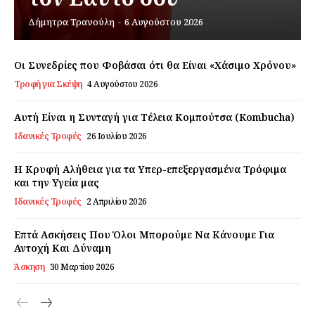
Δήμητρα Τρανούλη
-
6 Αυγούστου 2026
Εγγραφείτε τώρα!
Οι Συνεδρίες που Φοβάσαι ότι θα Είναι «Χάσιμο Χρόνου»
Τροφή για Σκέψη
4 Αυγούστου 2026
Daily Food
Αυτή Είναι η Συνταγή για Τέλεια Κομπούτσα (Kombucha)
Ιδανικές Τροφές
26 Ιουλίου 2026
Σχετικά με εμάς
Αποποίηση Ευθυνών
Η Κρυφή Αλήθεια για τα Υπερ-επεξεργασμένα Τρόφιμα
Ο λογαριασμός μου
και την Υγεία μας
Ιδανικές Τροφές
2 Απριλίου 2026
Επικοινωνία
Επτά Ασκήσεις Που Όλοι Μπορούμε Να Κάνουμε Για
Αντοχή Και Δύναμη
Άσκηση
30 Μαρτίου 2026