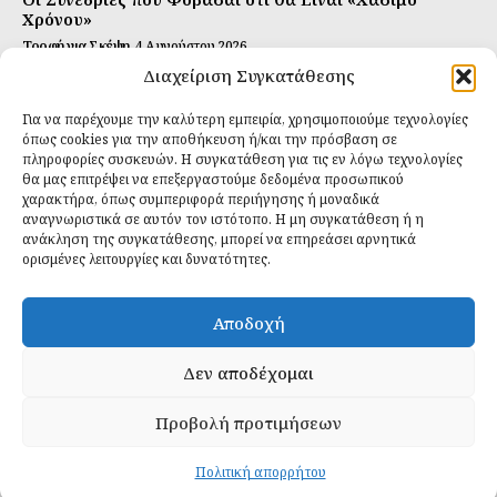
Χρόνου»
Τροφή για Σκέψη
4 Αυγούστου 2026
Διαχείριση Συγκατάθεσης
Αυτή Είναι η Συνταγή για Τέλεια Κομπούτσα
(Kombucha)
Για να παρέχουμε την καλύτερη εμπειρία, χρησιμοποιούμε τεχνολογίες
Ιδανικές Τροφές
26 Ιουλίου 2026
όπως cookies για την αποθήκευση ή/και την πρόσβαση σε
πληροφορίες συσκευών. Η συγκατάθεση για τις εν λόγω τεχνολογίες
θα μας επιτρέψει να επεξεργαστούμε δεδομένα προσωπικού
Εγγραφείτε
χαρακτήρα, όπως συμπεριφορά περιήγησης ή μοναδικά
αναγνωριστικά σε αυτόν τον ιστότοπο. Η μη συγκατάθεση ή η
ανάκληση της συγκατάθεσης, μπορεί να επηρεάσει αρνητικά
ορισμένες λειτουργίες και δυνατότητες.
ΕΓΓΡΑΦΉ
Αποδοχή
Έχω διαβάσει και δέχομαι την
πολιτική απορρήτου
.
Δεν αποδέχομαι
Προβολή προτιμήσεων
Daily Food © 2024 All Rights Reserved. Powered by
Fos
Creative
.
Πολιτική απορρήτου