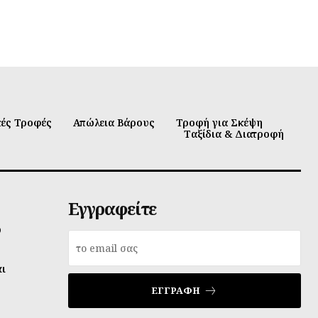
κές Τροφές
Απώλεια Βάρους
Τροφή για Σκέψη
Ταξίδια & Διατροφή
Εγγραφείτε
υ
αι
ΕΓΓΡΑΦΉ