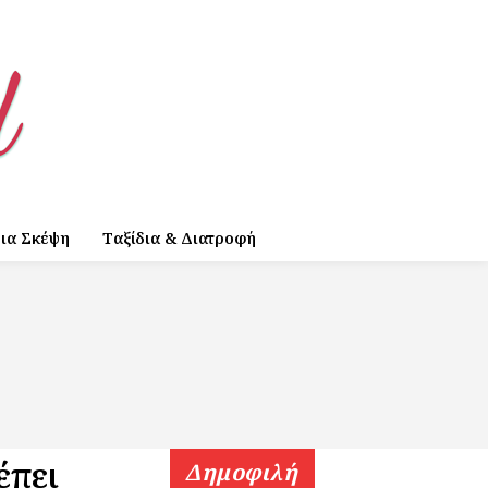
ια Σκέψη
Ταξίδια & Διατροφή
έπει
Δημοφιλή