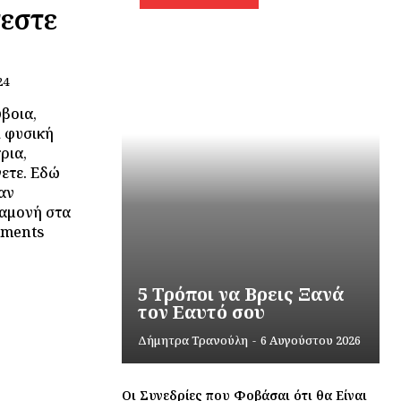
τεστε
24
ύβοια,
ι φυσική
ρια,
νετε. Εδώ
αν
ιαμονή στα
tments
5 Τρόποι να Βρεις Ξανά
τον Εαυτό σου
Δήμητρα Τρανούλη
-
6 Αυγούστου 2026
Οι Συνεδρίες που Φοβάσαι ότι θα Είναι