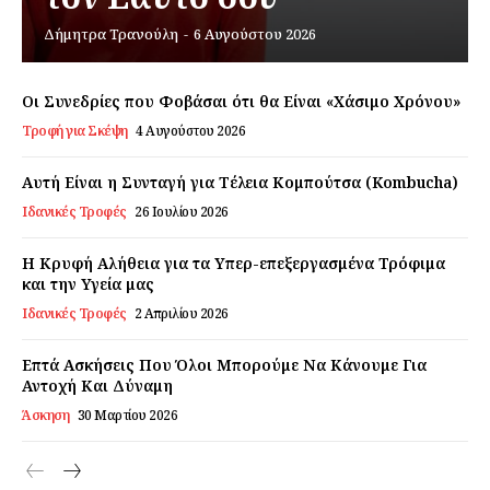
Δήμητρα Τρανούλη
-
6 Αυγούστου 2026
Εγγραφείτε τώρα!
Οι Συνεδρίες που Φοβάσαι ότι θα Είναι «Χάσιμο Χρόνου»
Τροφή για Σκέψη
4 Αυγούστου 2026
Daily Food
Αυτή Είναι η Συνταγή για Τέλεια Κομπούτσα (Kombucha)
Ιδανικές Τροφές
26 Ιουλίου 2026
Σχετικά με εμάς
Αποποίηση Ευθυνών
Η Κρυφή Αλήθεια για τα Υπερ-επεξεργασμένα Τρόφιμα
Ο λογαριασμός μου
και την Υγεία μας
Ιδανικές Τροφές
2 Απριλίου 2026
Επικοινωνία
Επτά Ασκήσεις Που Όλοι Μπορούμε Να Κάνουμε Για
Αντοχή Και Δύναμη
Άσκηση
30 Μαρτίου 2026