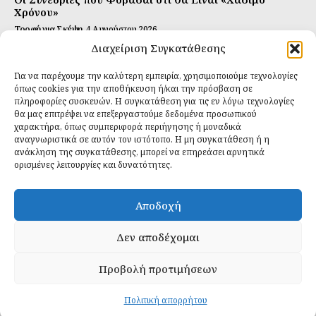
Χρόνου»
Τροφή για Σκέψη
4 Αυγούστου 2026
Διαχείριση Συγκατάθεσης
Αυτή Είναι η Συνταγή για Τέλεια Κομπούτσα
(Kombucha)
Για να παρέχουμε την καλύτερη εμπειρία, χρησιμοποιούμε τεχνολογίες
Ιδανικές Τροφές
26 Ιουλίου 2026
όπως cookies για την αποθήκευση ή/και την πρόσβαση σε
πληροφορίες συσκευών. Η συγκατάθεση για τις εν λόγω τεχνολογίες
θα μας επιτρέψει να επεξεργαστούμε δεδομένα προσωπικού
Εγγραφείτε
χαρακτήρα, όπως συμπεριφορά περιήγησης ή μοναδικά
αναγνωριστικά σε αυτόν τον ιστότοπο. Η μη συγκατάθεση ή η
ανάκληση της συγκατάθεσης, μπορεί να επηρεάσει αρνητικά
ορισμένες λειτουργίες και δυνατότητες.
ΕΓΓΡΑΦΉ
Αποδοχή
Έχω διαβάσει και δέχομαι την
πολιτική απορρήτου
.
Δεν αποδέχομαι
Προβολή προτιμήσεων
Daily Food © 2024 All Rights Reserved. Powered by
Fos
Creative
.
Πολιτική απορρήτου