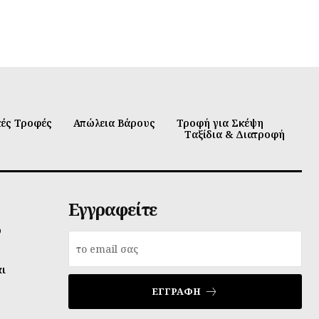
κές Τροφές
Απώλεια Βάρους
Τροφή για Σκέψη
Ταξίδια & Διατροφή
Εγγραφείτε
υ
αι
ΕΓΓΡΑΦΉ