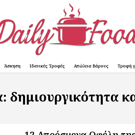
Άσκηση
Ιδανικές Τροφές
Απώλεια Βάρους
Τροφή γ
α:
δημιουργικότητα κ
12 Απρόσμενα Οφέλη τη