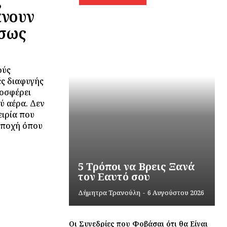
άνουν
έσως
ούς
ές διαφυγής
ροσφέρει
ύ αέρα. Δεν
ειρία που
 εποχή όπου
5 Τρόποι να Βρεις Ξανά
τον Εαυτό σου
Δήμητρα Τρανούλη
-
6 Αυγούστου 2026
Οι Συνεδρίες που Φοβάσαι ότι θα Είναι