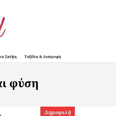
ια Σκέψη
Ταξίδια & Διατροφή
αι φύση
Δημοφιλή
ς