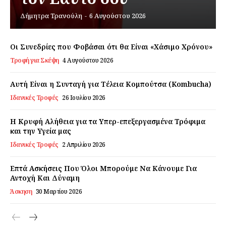
Δήμητρα Τρανούλη
-
6 Αυγούστου 2026
Εγγραφείτε τώρα!
Οι Συνεδρίες που Φοβάσαι ότι θα Είναι «Χάσιμο Χρόνου»
Τροφή για Σκέψη
4 Αυγούστου 2026
Daily Food
Αυτή Είναι η Συνταγή για Τέλεια Κομπούτσα (Kombucha)
Ιδανικές Τροφές
26 Ιουλίου 2026
Σχετικά με εμάς
Αποποίηση Ευθυνών
Η Κρυφή Αλήθεια για τα Υπερ-επεξεργασμένα Τρόφιμα
Ο λογαριασμός μου
και την Υγεία μας
Ιδανικές Τροφές
2 Απριλίου 2026
Επικοινωνία
Επτά Ασκήσεις Που Όλοι Μπορούμε Να Κάνουμε Για
Αντοχή Και Δύναμη
Άσκηση
30 Μαρτίου 2026