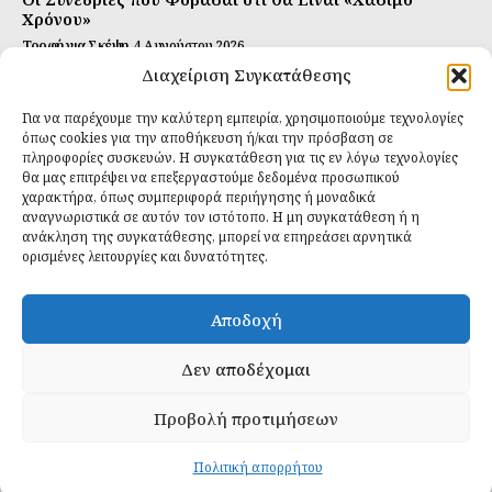
Χρόνου»
Τροφή για Σκέψη
4 Αυγούστου 2026
Διαχείριση Συγκατάθεσης
Αυτή Είναι η Συνταγή για Τέλεια Κομπούτσα
(Kombucha)
Για να παρέχουμε την καλύτερη εμπειρία, χρησιμοποιούμε τεχνολογίες
Ιδανικές Τροφές
26 Ιουλίου 2026
όπως cookies για την αποθήκευση ή/και την πρόσβαση σε
πληροφορίες συσκευών. Η συγκατάθεση για τις εν λόγω τεχνολογίες
θα μας επιτρέψει να επεξεργαστούμε δεδομένα προσωπικού
Εγγραφείτε
χαρακτήρα, όπως συμπεριφορά περιήγησης ή μοναδικά
αναγνωριστικά σε αυτόν τον ιστότοπο. Η μη συγκατάθεση ή η
ανάκληση της συγκατάθεσης, μπορεί να επηρεάσει αρνητικά
ορισμένες λειτουργίες και δυνατότητες.
ΕΓΓΡΑΦΉ
Αποδοχή
Έχω διαβάσει και δέχομαι την
πολιτική απορρήτου
.
Δεν αποδέχομαι
Προβολή προτιμήσεων
Daily Food © 2024 All Rights Reserved. Powered by
Fos
Creative
.
Πολιτική απορρήτου