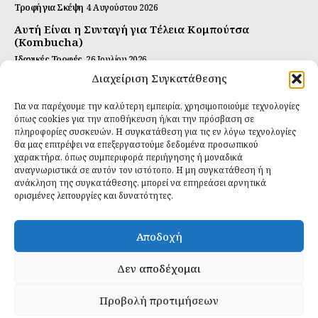
Τροφή για Σκέψη
4 Αυγούστου 2026
Αυτή Είναι η Συνταγή για Τέλεια Κομπούτσα
(Kombucha)
Ιδανικές Τροφές
26 Ιουλίου 2026
Διαχείριση Συγκατάθεσης
Η Κρυφή Αλήθεια για τα Υπερ-επεξεργασμένα
Τρόφιμα και την Υγεία μας
Για να παρέχουμε την καλύτερη εμπειρία, χρησιμοποιούμε τεχνολογίες
Ιδανικές Τροφές
2 Απριλίου 2026
όπως cookies για την αποθήκευση ή/και την πρόσβαση σε
πληροφορίες συσκευών. Η συγκατάθεση για τις εν λόγω τεχνολογίες
θα μας επιτρέψει να επεξεργαστούμε δεδομένα προσωπικού
Εγγραφείτε
χαρακτήρα, όπως συμπεριφορά περιήγησης ή μοναδικά
αναγνωριστικά σε αυτόν τον ιστότοπο. Η μη συγκατάθεση ή η
ανάκληση της συγκατάθεσης, μπορεί να επηρεάσει αρνητικά
ορισμένες λειτουργίες και δυνατότητες.
ΕΓΓΡΑΦΉ
Αποδοχή
Έχω διαβάσει και δέχομαι την
πολιτική απορρήτου
.
Δεν αποδέχομαι
Προβολή προτιμήσεων