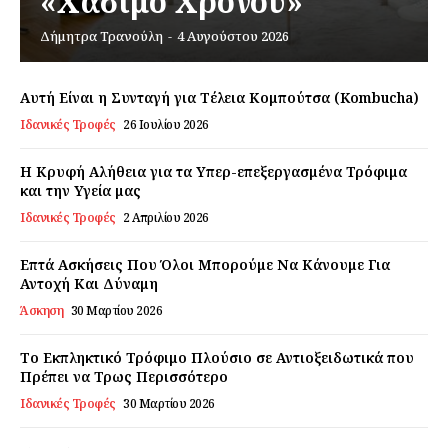
«Χάσιμο Χρόνου»
Δήμητρα Τρανούλη
-
4 Αυγούστου 2026
Εγγραφείτε τώρα!
Αυτή Είναι η Συνταγή για Τέλεια Κομπούτσα (Kombucha)
Ιδανικές Τροφές
26 Ιουλίου 2026
Daily Food
Η Κρυφή Αλήθεια για τα Υπερ-επεξεργασμένα Τρόφιμα
και την Υγεία μας
Ιδανικές Τροφές
2 Απριλίου 2026
Σχετικά με εμάς
Αποποίηση Ευθυνών
Επτά Ασκήσεις Που Όλοι Μπορούμε Να Κάνουμε Για
Ο λογαριασμός μου
Αντοχή Και Δύναμη
Επικοινωνία
Άσκηση
30 Μαρτίου 2026
Το Εκπληκτικό Τρόφιμο Πλούσιο σε Αντιοξειδωτικά που
Πρέπει να Τρως Περισσότερο
Ιδανικές Τροφές
30 Μαρτίου 2026