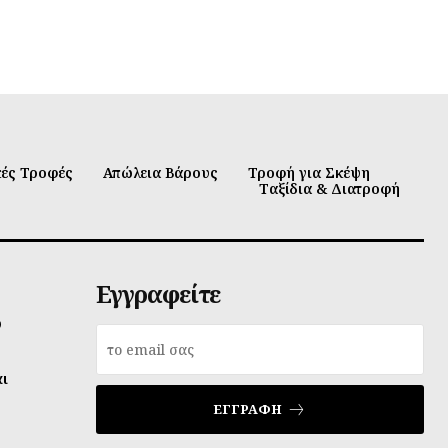
κές Τροφές
Απώλεια Βάρους
Τροφή για Σκέψη
Ταξίδια & Διατροφή
Εγγραφείτε
υ
αι
ΕΓΓΡΑΦΉ