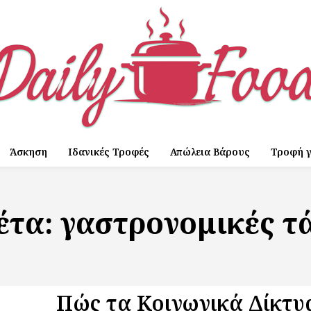
Άσκηση
Ιδανικές Τροφές
Απώλεια Βάρους
Τροφή γ
έτα:
γαστρονομικές τ
Πώς τα Κοινωνικά Δίκτυ