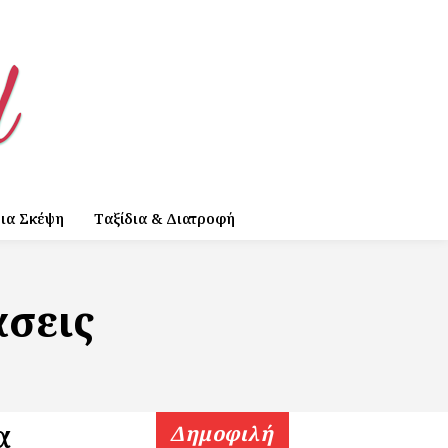
ια Σκέψη
Ταξίδια & Διατροφή
άσεις
α
Δημοφιλή