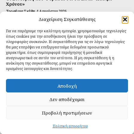
Χρόνου»
Τροφή για Σκέψη
4 Αυγούστου 2026
Διαχείριση Συγκατάθεσης
Αυτή Είναι η Συνταγή για Τέλεια Κομπούτσα
(Kombucha)
Για να παρέχουμε την καλύτερη εμπειρία, χρησιμοποιούμε τεχνολογίες
Ιδανικές Τροφές
26 Ιουλίου 2026
όπως cookies για την αποθήκευση ή/και την πρόσβαση σε
πληροφορίες συσκευών. Η συγκατάθεση για τις εν λόγω τεχνολογίες
θα μας επιτρέψει να επεξεργαστούμε δεδομένα προσωπικού
Εγγραφείτε
χαρακτήρα, όπως συμπεριφορά περιήγησης ή μοναδικά
αναγνωριστικά σε αυτόν τον ιστότοπο. Η μη συγκατάθεση ή η
ανάκληση της συγκατάθεσης, μπορεί να επηρεάσει αρνητικά
ορισμένες λειτουργίες και δυνατότητες.
ΕΓΓΡΑΦΉ
Αποδοχή
Έχω διαβάσει και δέχομαι την
πολιτική απορρήτου
.
Δεν αποδέχομαι
Προβολή προτιμήσεων
Daily Food © 2024 All Rights Reserved. Powered by
Fos
Creative
.
Πολιτική απορρήτου