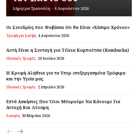
Δήμητρα Τρανούλη
-
6 Αυγούστου 2026
Εγγραφείτε τώρα!
Οι Συνεδρίες που Φοβάσαι ότι θα Είναι «Χάσιμο Χρόνου»
Τροφή για Σκέψη
4 Αυγούστου 2026
Daily Food
Αυτή Είναι η Συνταγή για Τέλεια Κομπούτσα (Kombucha)
Ιδανικές Τροφές
26 Ιουλίου 2026
Σχετικά με εμάς
Αποποίηση Ευθυνών
Η Κρυφή Αλήθεια για τα Υπερ-επεξεργασμένα Τρόφιμα
και την Υγεία μας
Ο λογαριασμός μου
Ιδανικές Τροφές
2 Απριλίου 2026
Επικοινωνία
Επτά Ασκήσεις Που Όλοι Μπορούμε Να Κάνουμε Για
Αντοχή Και Δύναμη
Άσκηση
30 Μαρτίου 2026