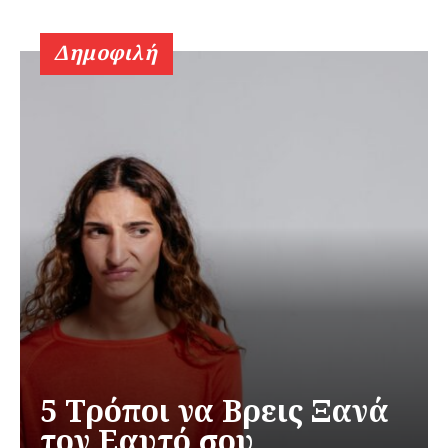
Δημοφιλή
5 Τρόποι να Βρεις Ξανά
τον Εαυτό σου