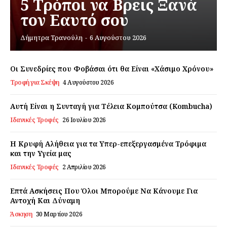
5 Τρόποι να Βρεις Ξανά
τον Εαυτό σου
Εγγραφείτε τώρα!
Δήμητρα Τρανούλη
-
6 Αυγούστου 2026
Οι Συνεδρίες που Φοβάσαι ότι θα Είναι «Χάσιμο Χρόνου»
Τροφή για Σκέψη
4 Αυγούστου 2026
Daily Food
Αυτή Είναι η Συνταγή για Τέλεια Κομπούτσα (Kombucha)
Σχετικά με εμάς
Ιδανικές Τροφές
26 Ιουλίου 2026
Αποποίηση Ευθυνών
Ο λογαριασμός μου
Η Κρυφή Αλήθεια για τα Υπερ-επεξεργασμένα Τρόφιμα
και την Υγεία μας
Επικοινωνία
Ιδανικές Τροφές
2 Απριλίου 2026
Επτά Ασκήσεις Που Όλοι Μπορούμε Να Κάνουμε Για
Αντοχή Και Δύναμη
Άσκηση
30 Μαρτίου 2026