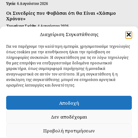
Υγεία
6 Αυγούστου 2026
Οι Συνεδρίες που Φοβάσαι ότι θα Είναι «Χάσιμο
Χρόνου»
Τροφή για Σκέψη
4 Αυγούστου 2026
Διαχείριση Συγκατάθεσης
Αυτή Είναι η Συνταγή για Τέλεια Κομπούτσα
(Kombucha)
Για να παρέχουμε την καλύτερη εμπειρία, χρησιμοποιούμε τεχνολογίες
Ιδανικές Τροφές
26 Ιουλίου 2026
όπως cookies για την αποθήκευση ή/και την πρόσβαση σε
πληροφορίες συσκευών. Η συγκατάθεση για τις εν λόγω τεχνολογίες
θα μας επιτρέψει να επεξεργαστούμε δεδομένα προσωπικού
Εγγραφείτε
χαρακτήρα, όπως συμπεριφορά περιήγησης ή μοναδικά
αναγνωριστικά σε αυτόν τον ιστότοπο. Η μη συγκατάθεση ή η
ανάκληση της συγκατάθεσης, μπορεί να επηρεάσει αρνητικά
ορισμένες λειτουργίες και δυνατότητες.
ΕΓΓΡΑΦΉ
Αποδοχή
Έχω διαβάσει και δέχομαι την
πολιτική απορρήτου
.
Δεν αποδέχομαι
Προβολή προτιμήσεων