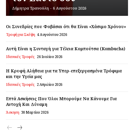
Δήμητρα Τρανούλη
-
6 Αυγούστου 2026
Εγγραφείτε τώρα!
Οι Συνεδρίες που Φοβάσαι ότι θα Είναι «Χάσιμο Χρόνου»
Τροφή για Σκέψη
4 Αυγούστου 2026
Daily Food
Αυτή Είναι η Συνταγή για Τέλεια Κομπούτσα (Kombucha)
Ιδανικές Τροφές
26 Ιουλίου 2026
Σχετικά με εμάς
Αποποίηση Ευθυνών
Η Κρυφή Αλήθεια για τα Υπερ-επεξεργασμένα Τρόφιμα
και την Υγεία μας
Ο λογαριασμός μου
Ιδανικές Τροφές
2 Απριλίου 2026
Επικοινωνία
Επτά Ασκήσεις Που Όλοι Μπορούμε Να Κάνουμε Για
Αντοχή Και Δύναμη
Άσκηση
30 Μαρτίου 2026