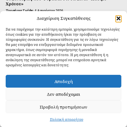
Χρόνου»
Τροφή για Σκέψη
4 Αυγούστου 2026
Διαχείριση Συγκατάθεσης
Αυτή Είναι η Συνταγή για Τέλεια Κομπούτσα
(Kombucha)
Για να παρέχουμε την καλύτερη εμπειρία, χρησιμοποιούμε τεχνολογίες
Ιδανικές Τροφές
26 Ιουλίου 2026
όπως cookies για την αποθήκευση ή/και την πρόσβαση σε
πληροφορίες συσκευών. Η συγκατάθεση για τις εν λόγω τεχνολογίες
θα μας επιτρέψει να επεξεργαστούμε δεδομένα προσωπικού
Εγγραφείτε
χαρακτήρα, όπως συμπεριφορά περιήγησης ή μοναδικά
αναγνωριστικά σε αυτόν τον ιστότοπο. Η μη συγκατάθεση ή η
ανάκληση της συγκατάθεσης, μπορεί να επηρεάσει αρνητικά
ορισμένες λειτουργίες και δυνατότητες.
ΕΓΓΡΑΦΉ
Αποδοχή
Έχω διαβάσει και δέχομαι την
πολιτική απορρήτου
.
Δεν αποδέχομαι
Προβολή προτιμήσεων
Daily Food © 2024 All Rights Reserved. Powered by
Fos
Creative
.
Πολιτική απορρήτου