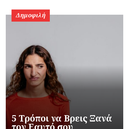
Δημοφιλή
5 Τρόποι να Βρεις Ξανά
τον Εαυτό σου