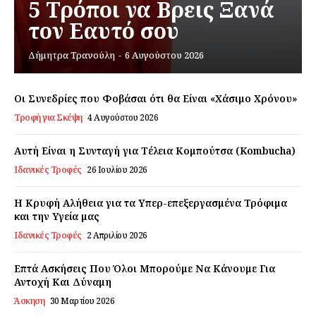
5 Τρόποι να Βρεις Ξανά
τον Εαυτό σου
Εγγραφείτε τώρα!
Δήμητρα Τρανούλη
-
6 Αυγούστου 2026
Οι Συνεδρίες που Φοβάσαι ότι θα Είναι «Χάσιμο Χρόνου»
Τροφή για Σκέψη
4 Αυγούστου 2026
Daily Food
Αυτή Είναι η Συνταγή για Τέλεια Κομπούτσα (Kombucha)
Σχετικά με εμάς
Ιδανικές Τροφές
26 Ιουλίου 2026
Αποποίηση Ευθυνών
Ο λογαριασμός μου
Η Κρυφή Αλήθεια για τα Υπερ-επεξεργασμένα Τρόφιμα
και την Υγεία μας
Επικοινωνία
Ιδανικές Τροφές
2 Απριλίου 2026
Επτά Ασκήσεις Που Όλοι Μπορούμε Να Κάνουμε Για
Αντοχή Και Δύναμη
Άσκηση
30 Μαρτίου 2026