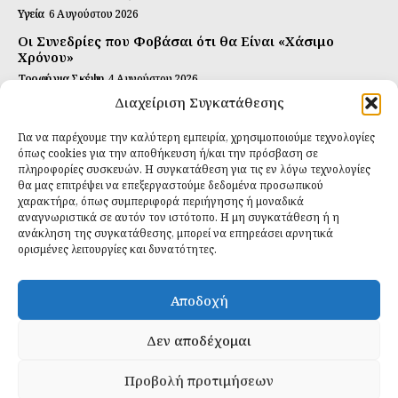
Υγεία
6 Αυγούστου 2026
Οι Συνεδρίες που Φοβάσαι ότι θα Είναι «Χάσιμο
Χρόνου»
Τροφή για Σκέψη
4 Αυγούστου 2026
Διαχείριση Συγκατάθεσης
Αυτή Είναι η Συνταγή για Τέλεια Κομπούτσα
(Kombucha)
Για να παρέχουμε την καλύτερη εμπειρία, χρησιμοποιούμε τεχνολογίες
Ιδανικές Τροφές
26 Ιουλίου 2026
όπως cookies για την αποθήκευση ή/και την πρόσβαση σε
πληροφορίες συσκευών. Η συγκατάθεση για τις εν λόγω τεχνολογίες
θα μας επιτρέψει να επεξεργαστούμε δεδομένα προσωπικού
Εγγραφείτε
χαρακτήρα, όπως συμπεριφορά περιήγησης ή μοναδικά
αναγνωριστικά σε αυτόν τον ιστότοπο. Η μη συγκατάθεση ή η
ανάκληση της συγκατάθεσης, μπορεί να επηρεάσει αρνητικά
ορισμένες λειτουργίες και δυνατότητες.
ΕΓΓΡΑΦΉ
Αποδοχή
Έχω διαβάσει και δέχομαι την
πολιτική απορρήτου
.
Δεν αποδέχομαι
Προβολή προτιμήσεων