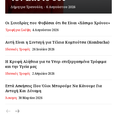
Δήμητρα Τρανούλη
-
6 Αυγούστου 2026
Εγγραφείτε τώρα!
Οι Συνεδρίες που Φοβάσαι ότι θα Είναι «Χάσιμο Χρόνου»
Τροφή για Σκέψη
4 Αυγούστου 2026
Daily Food
Αυτή Είναι η Συνταγή για Τέλεια Κομπούτσα (Kombucha)
Ιδανικές Τροφές
26 Ιουλίου 2026
Σχετικά με εμάς
Αποποίηση Ευθυνών
Η Κρυφή Αλήθεια για τα Υπερ-επεξεργασμένα Τρόφιμα
και την Υγεία μας
Ο λογαριασμός μου
Ιδανικές Τροφές
2 Απριλίου 2026
Επικοινωνία
Επτά Ασκήσεις Που Όλοι Μπορούμε Να Κάνουμε Για
Αντοχή Και Δύναμη
Άσκηση
30 Μαρτίου 2026