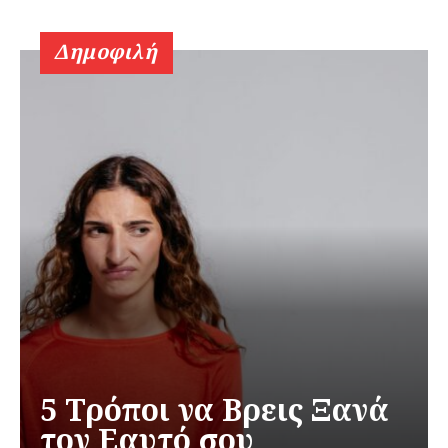
Δημοφιλή
5 Τρόποι να Βρεις Ξανά
τον Εαυτό σου