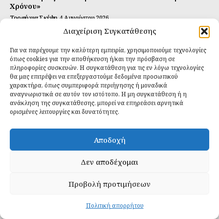
Χρόνου»
Τροφή για Σκέψη
4 Αυγούστου 2026
Διαχείριση Συγκατάθεσης
Αυτή Είναι η Συνταγή για Τέλεια Κομπούτσα
(Kombucha)
Για να παρέχουμε την καλύτερη εμπειρία, χρησιμοποιούμε τεχνολογίες
Ιδανικές Τροφές
26 Ιουλίου 2026
όπως cookies για την αποθήκευση ή/και την πρόσβαση σε
πληροφορίες συσκευών. Η συγκατάθεση για τις εν λόγω τεχνολογίες
θα μας επιτρέψει να επεξεργαστούμε δεδομένα προσωπικού
Εγγραφείτε
χαρακτήρα, όπως συμπεριφορά περιήγησης ή μοναδικά
αναγνωριστικά σε αυτόν τον ιστότοπο. Η μη συγκατάθεση ή η
ανάκληση της συγκατάθεσης, μπορεί να επηρεάσει αρνητικά
ορισμένες λειτουργίες και δυνατότητες.
ΕΓΓΡΑΦΉ
Αποδοχή
Έχω διαβάσει και δέχομαι την
πολιτική απορρήτου
.
Δεν αποδέχομαι
Προβολή προτιμήσεων
Daily Food © 2024 All Rights Reserved. Powered by
Fos
Creative
.
Πολιτική απορρήτου