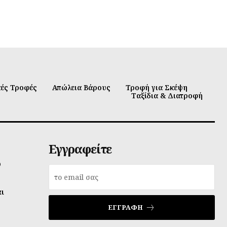
κές Τροφές
Απώλεια Βάρους
Τροφή για Σκέψη
Ταξίδια & Διατροφή
Εγγραφείτε
υ
αι
ΕΓΓΡΑΦΉ