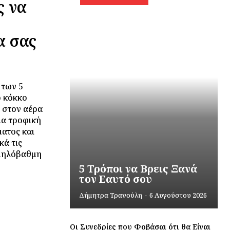
ς να
α σας
 των 5
ό κόκκο
 στον αέρα
ια τροφική
ματος και
κά τις
αμηλόβαθμη
5 Τρόποι να Βρεις Ξανά
τον Εαυτό σου
Δήμητρα Τρανούλη
-
6 Αυγούστου 2026
Οι Συνεδρίες που Φοβάσαι ότι θα Είναι