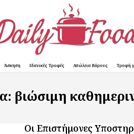
Άσκηση
Ιδανικές Τροφές
Απώλεια Βάρους
Τροφή γ
τα:
βιώσιμη καθημερι
Οι Επιστήμονες Υποστηρ