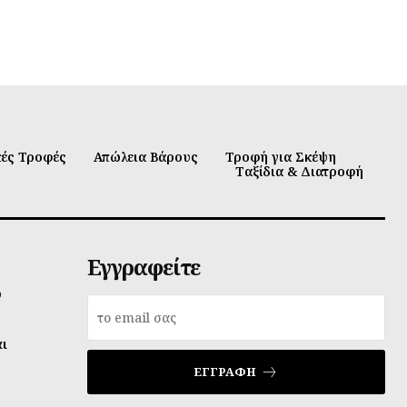
κές Τροφές
Απώλεια Βάρους
Τροφή για Σκέψη
Ταξίδια & Διατροφή
Εγγραφείτε
υ
αι
ΕΓΓΡΑΦΉ