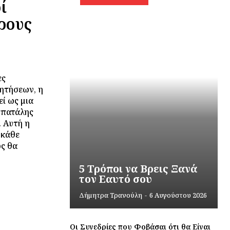
ί
ρους
ες
ητήσεων, η
ί ως μια
σπατάλης
 Αυτή η
 κάθε
ως θα
5 Τρόποι να Βρεις Ξανά
τον Εαυτό σου
Δήμητρα Τρανούλη
-
6 Αυγούστου 2026
Οι Συνεδρίες που Φοβάσαι ότι θα Είναι