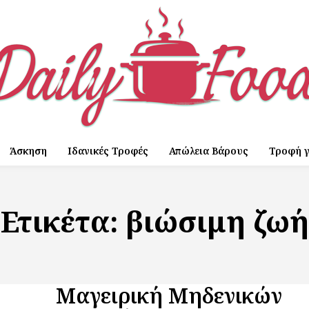
Άσκηση
Ιδανικές Τροφές
Απώλεια Βάρους
Τροφή γ
Ετικέτα:
βιώσιμη ζωή
Μαγειρική Μηδενικών