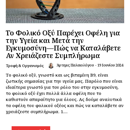
Εγγραφείτε τώρα!
Το Φολικό Οξύ Παρέχει Οφέλη για
Daily Food
την Υγεία και Μετά την
Εγκυμοσύνη—Πώς να Καταλάβετε
Σχετικά με εμάς
Αν Χρειάζεστε Συμπλήρωμα
Αποποίηση Ευθυνών
Άρτεμις Παλαιολόγου
-
19 Ιουνίου 2024
Τροφή & Οργανισμός
Ο λογαριασμός μου
Το φολικό οξύ, γνωστό και ως βιταμίνη B9, είναι
Επικοινωνία
ζωτικής σημασίας για την υγεία μας. Παρόλο που είναι
ιδιαίτερα γνωστό για τον ρόλο του στην εγκυμοσύνη,
το φολικό οξύ έχει πολλά άλλα οφέλη που το
καθιστούν απαραίτητο για όλους. Ας δούμε αναλυτικά
τα οφέλη του φολικού οξέος και πώς να καταλάβετε αν
χρειάζεστε συμπλήρωμα. 1....