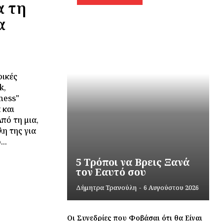
α τη
α
φικές
k,
ness"
 και
πό τη μια,
η της για
..
5 Τρόποι να Βρεις Ξανά
τον Εαυτό σου
Δήμητρα Τρανούλη
-
6 Αυγούστου 2026
Οι Συνεδρίες που Φοβάσαι ότι θα Είναι