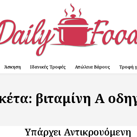
Άσκηση
Ιδανικές Τροφές
Απώλεια Βάρους
Τροφή γ
ικέτα:
βιταμίνη Α οδηγ
Υπάρχει Αντικρουόμενη