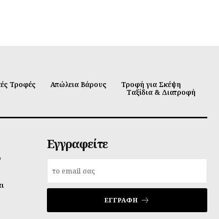
κές Τροφές
Απώλεια Βάρους
Τροφή για Σκέψη
Ταξίδια & Διατροφή
Εγγραφείτε
υ
αι
ΕΓΓΡΑΦΉ