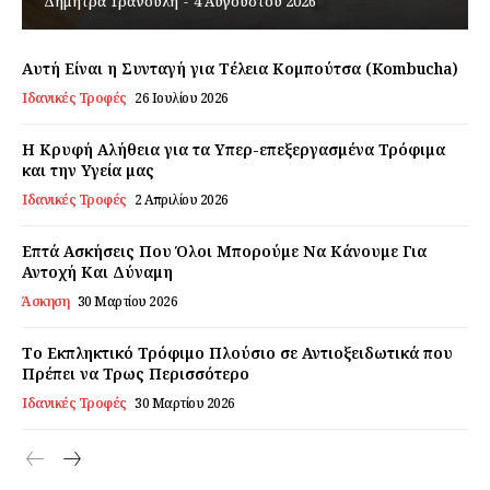
Δήμητρα Τρανούλη
-
4 Αυγούστου 2026
Εγγραφείτε τώρα!
Αυτή Είναι η Συνταγή για Τέλεια Κομπούτσα (Kombucha)
Ιδανικές Τροφές
26 Ιουλίου 2026
Η Κρυφή Αλήθεια για τα Υπερ-επεξεργασμένα Τρόφιμα
Daily Food
και την Υγεία μας
Ιδανικές Τροφές
2 Απριλίου 2026
Σχετικά με εμάς
Επτά Ασκήσεις Που Όλοι Μπορούμε Να Κάνουμε Για
Αποποίηση Ευθυνών
Αντοχή Και Δύναμη
Ο λογαριασμός μου
Άσκηση
30 Μαρτίου 2026
Επικοινωνία
Το Εκπληκτικό Τρόφιμο Πλούσιο σε Αντιοξειδωτικά που
Πρέπει να Τρως Περισσότερο
Ιδανικές Τροφές
30 Μαρτίου 2026