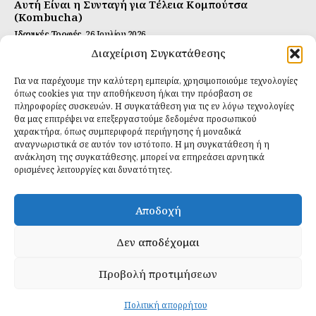
Αυτή Είναι η Συνταγή για Τέλεια Κομπούτσα
(Kombucha)
Ιδανικές Τροφές
26 Ιουλίου 2026
Διαχείριση Συγκατάθεσης
Η Κρυφή Αλήθεια για τα Υπερ-επεξεργασμένα
Τρόφιμα και την Υγεία μας
Για να παρέχουμε την καλύτερη εμπειρία, χρησιμοποιούμε τεχνολογίες
Ιδανικές Τροφές
2 Απριλίου 2026
όπως cookies για την αποθήκευση ή/και την πρόσβαση σε
πληροφορίες συσκευών. Η συγκατάθεση για τις εν λόγω τεχνολογίες
θα μας επιτρέψει να επεξεργαστούμε δεδομένα προσωπικού
Εγγραφείτε
χαρακτήρα, όπως συμπεριφορά περιήγησης ή μοναδικά
αναγνωριστικά σε αυτόν τον ιστότοπο. Η μη συγκατάθεση ή η
ανάκληση της συγκατάθεσης, μπορεί να επηρεάσει αρνητικά
ορισμένες λειτουργίες και δυνατότητες.
ΕΓΓΡΑΦΉ
Αποδοχή
Έχω διαβάσει και δέχομαι την
πολιτική απορρήτου
.
Δεν αποδέχομαι
Προβολή προτιμήσεων
Daily Food © 2024 All Rights Reserved. Powered by
Fos
Creative
.
Πολιτική απορρήτου