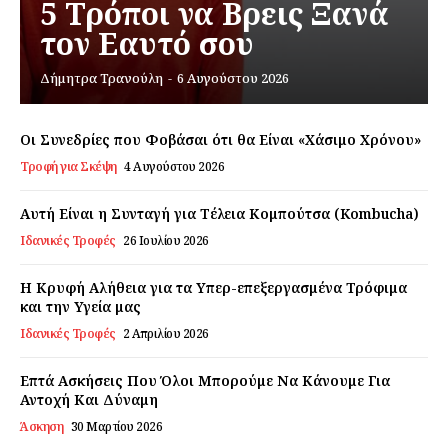
5 Τρόποι να Βρεις Ξανά
τον Εαυτό σου
Εγγραφείτε τώρα!
Δήμητρα Τρανούλη
-
6 Αυγούστου 2026
Οι Συνεδρίες που Φοβάσαι ότι θα Είναι «Χάσιμο Χρόνου»
Τροφή για Σκέψη
4 Αυγούστου 2026
Daily Food
Αυτή Είναι η Συνταγή για Τέλεια Κομπούτσα (Kombucha)
Σχετικά με εμάς
Ιδανικές Τροφές
26 Ιουλίου 2026
Αποποίηση Ευθυνών
Ο λογαριασμός μου
Η Κρυφή Αλήθεια για τα Υπερ-επεξεργασμένα Τρόφιμα
και την Υγεία μας
Επικοινωνία
Ιδανικές Τροφές
2 Απριλίου 2026
Επτά Ασκήσεις Που Όλοι Μπορούμε Να Κάνουμε Για
Αντοχή Και Δύναμη
Άσκηση
30 Μαρτίου 2026