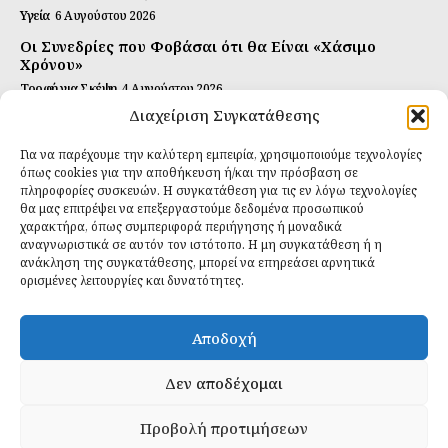
Υγεία
6 Αυγούστου 2026
Οι Συνεδρίες που Φοβάσαι ότι θα Είναι «Χάσιμο
Χρόνου»
Τροφή για Σκέψη
4 Αυγούστου 2026
Διαχείριση Συγκατάθεσης
Αυτή Είναι η Συνταγή για Τέλεια Κομπούτσα
(Kombucha)
Για να παρέχουμε την καλύτερη εμπειρία, χρησιμοποιούμε τεχνολογίες
Ιδανικές Τροφές
26 Ιουλίου 2026
όπως cookies για την αποθήκευση ή/και την πρόσβαση σε
πληροφορίες συσκευών. Η συγκατάθεση για τις εν λόγω τεχνολογίες
θα μας επιτρέψει να επεξεργαστούμε δεδομένα προσωπικού
Εγγραφείτε
χαρακτήρα, όπως συμπεριφορά περιήγησης ή μοναδικά
αναγνωριστικά σε αυτόν τον ιστότοπο. Η μη συγκατάθεση ή η
ανάκληση της συγκατάθεσης, μπορεί να επηρεάσει αρνητικά
ορισμένες λειτουργίες και δυνατότητες.
ΕΓΓΡΑΦΉ
Αποδοχή
Έχω διαβάσει και δέχομαι την
πολιτική απορρήτου
.
Δεν αποδέχομαι
Προβολή προτιμήσεων