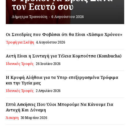
τον Εαυτό σου
Εγγραφείτε τώρα!
Δήμητρα Τρανούλη
-
6 Αυγούστου 2026
Οι Συνεδρίες που Φοβάσαι ότι θα Είναι «Χάσιμο Χρόνου»
Τροφή για Σκέψη
4 Αυγούστου 2026
Daily Food
Αυτή Είναι η Συνταγή για Τέλεια Κομπούτσα (Kombucha)
Σχετικά με εμάς
Ιδανικές Τροφές
26 Ιουλίου 2026
Αποποίηση Ευθυνών
Η Κρυφή Αλήθεια για τα Υπερ-επεξεργασμένα Τρόφιμα
Ο λογαριασμός μου
και την Υγεία μας
Επικοινωνία
Ιδανικές Τροφές
2 Απριλίου 2026
Επτά Ασκήσεις Που Όλοι Μπορούμε Να Κάνουμε Για
Αντοχή Και Δύναμη
Άσκηση
30 Μαρτίου 2026