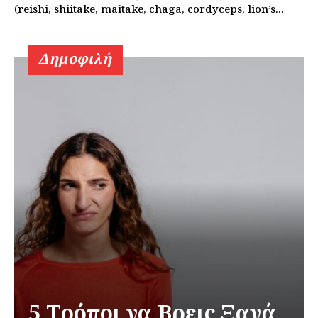
(reishi, shiitake, maitake, chaga, cordyceps, lion’s...
Δημοφιλή
5 Τρόποι να Βρεις Ξανά