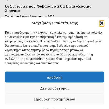
Οι Συνεδρίες που Φοβάσαι ότι θα Είναι «Χάσιμο
Χρόνου»
Τροφή για Σκέψη
4 Αυγούστου 2026
Διαχείριση Συγκατάθεσης
Αυτή Είναι η Συνταγή για Τέλεια Κομπούτσα
(Kombucha)
Για να παρέχουμε την καλύτερη εμπειρία, χρησιμοποιούμε τεχνολογίες
Ιδανικές Τροφές
26 Ιουλίου 2026
όπως cookies για την αποθήκευση ή/και την πρόσβαση σε
πληροφορίες συσκευών. Η συγκατάθεση για τις εν λόγω τεχνολογίες
θα μας επιτρέψει να επεξεργαστούμε δεδομένα προσωπικού
Εγγραφείτε
χαρακτήρα, όπως συμπεριφορά περιήγησης ή μοναδικά
αναγνωριστικά σε αυτόν τον ιστότοπο. Η μη συγκατάθεση ή η
ανάκληση της συγκατάθεσης, μπορεί να επηρεάσει αρνητικά
ορισμένες λειτουργίες και δυνατότητες.
ΕΓΓΡΑΦΉ
Αποδοχή
Έχω διαβάσει και δέχομαι την
πολιτική απορρήτου
.
Δεν αποδέχομαι
Προβολή προτιμήσεων
Daily Food © 2024 All Rights Reserved. Powered by
Fos