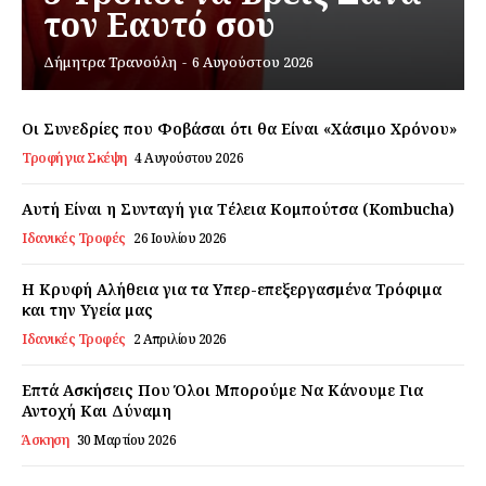
τον Εαυτό σου
Εγγραφείτε τώρα!
Δήμητρα Τρανούλη
-
6 Αυγούστου 2026
Οι Συνεδρίες που Φοβάσαι ότι θα Είναι «Χάσιμο Χρόνου»
Τροφή για Σκέψη
4 Αυγούστου 2026
Daily Food
Αυτή Είναι η Συνταγή για Τέλεια Κομπούτσα (Kombucha)
Σχετικά με εμάς
Ιδανικές Τροφές
26 Ιουλίου 2026
Αποποίηση Ευθυνών
Η Κρυφή Αλήθεια για τα Υπερ-επεξεργασμένα Τρόφιμα
Ο λογαριασμός μου
και την Υγεία μας
Επικοινωνία
Ιδανικές Τροφές
2 Απριλίου 2026
Επτά Ασκήσεις Που Όλοι Μπορούμε Να Κάνουμε Για
Αντοχή Και Δύναμη
Άσκηση
30 Μαρτίου 2026