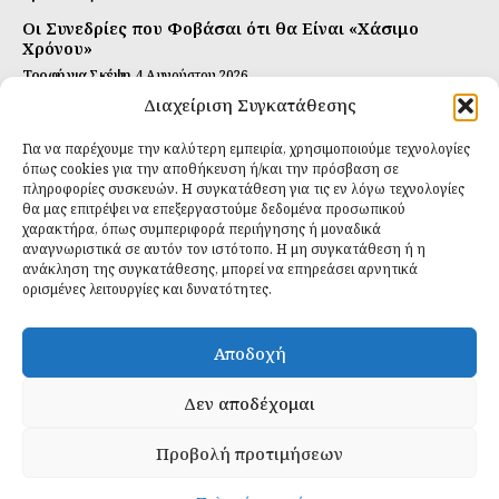
Οι Συνεδρίες που Φοβάσαι ότι θα Είναι «Χάσιμο
Χρόνου»
Τροφή για Σκέψη
4 Αυγούστου 2026
Διαχείριση Συγκατάθεσης
Αυτή Είναι η Συνταγή για Τέλεια Κομπούτσα
(Kombucha)
Για να παρέχουμε την καλύτερη εμπειρία, χρησιμοποιούμε τεχνολογίες
Ιδανικές Τροφές
26 Ιουλίου 2026
όπως cookies για την αποθήκευση ή/και την πρόσβαση σε
πληροφορίες συσκευών. Η συγκατάθεση για τις εν λόγω τεχνολογίες
θα μας επιτρέψει να επεξεργαστούμε δεδομένα προσωπικού
Εγγραφείτε
χαρακτήρα, όπως συμπεριφορά περιήγησης ή μοναδικά
αναγνωριστικά σε αυτόν τον ιστότοπο. Η μη συγκατάθεση ή η
ανάκληση της συγκατάθεσης, μπορεί να επηρεάσει αρνητικά
ορισμένες λειτουργίες και δυνατότητες.
ΕΓΓΡΑΦΉ
Αποδοχή
Έχω διαβάσει και δέχομαι την
πολιτική απορρήτου
.
Δεν αποδέχομαι
Προβολή προτιμήσεων
Daily Food © 2024 All Rights Reserved. Powered by
Fos