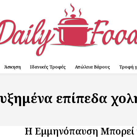
Άσκηση
Ιδανικές Τροφές
Απώλεια Βάρους
Τροφή γ
υξημένα επίπεδα χολ
Η Εμμηνόπαυση Μπορεί 