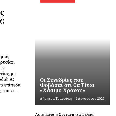
ς
ά:
 μιας
ρυσίας.
ουν
είας, με
διά. Ας
Οι Συνεδρίες που
Φοβάσαι ότι θα Είναι
τα επίπεδα
«Χάσιμο Χρόνου»
και τι...
Δήμητρα Τρανούλη
-
4 Αυγούστου 2026
Αυτή Είναι η Συνταγή για Τέλεια