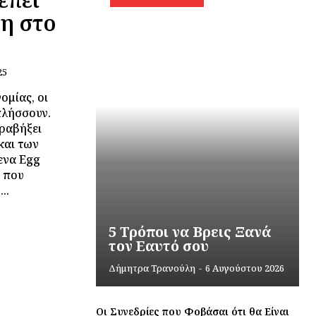
ση στο
25
ομίας, οι
πλήσσουν.
τραβήξει
και των
ενα Egg
η που
..
5 Τρόποι να Βρεις Ξανά
τον Εαυτό σου
Δήμητρα Τρανούλη
-
6 Αυγούστου 2026
Οι Συνεδρίες που Φοβάσαι ότι θα Είναι