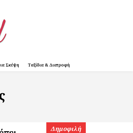
ια Σκέψη
Ταξίδια & Διατροφή
ς
Δημοφιλή
έπει