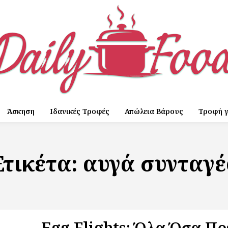
Άσκηση
Ιδανικές Τροφές
Απώλεια Βάρους
Τροφή γ
Ετικέτα:
αυγά συνταγέ
Egg Flights: Όλα Όσα Πρ