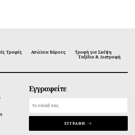
κές Τροφές
Απώλεια Βάρους
Τροφή για Σκέψη
Ταξίδια & Διατροφή
Εγγραφείτε
υ
αι
ΕΓΓΡΑΦΉ