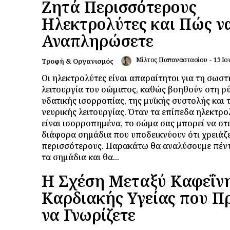
Ζητά Περισσότερους
Ηλεκτρολύτες και Πώς ν
Αναπληρώσετε
Μίλτος Παπαναστασίου
-
13 Ιο
Τροφή & Οργανισμός
Οι ηλεκτρολύτες είναι απαραίτητοι για τη σωστ
λειτουργία του σώματος, καθώς βοηθούν στη ρ
υδατικής ισορροπίας, της μυϊκής συστολής και 
νευρικής λειτουργίας. Όταν τα επίπεδα ηλεκτρ
είναι ισορροπημένα, το σώμα σας μπορεί να στε
διάφορα σημάδια που υποδεικνύουν ότι χρειάζ
περισσότερους. Παρακάτω θα αναλύσουμε πέντ
τα σημάδια και θα...
Η Σχέση Μεταξύ Καφεΐνη
Καρδιακής Υγείας που Π
να Γνωρίζετε