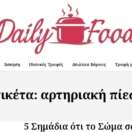
Άσκηση
Ιδανικές Τροφές
Απώλεια Βάρους
Τροφή γ
τικέτα:
αρτηριακή πίε
5 Σημάδια ότι το Σώμα σ