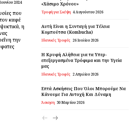
 Ιουνίου 2024
«Χάσιμο Χρόνου»
Τροφή για Σκέψη
4 Αυγούστου 2026
υσίες που
τον καφέ
αψυκτικά, η
Αυτή Είναι η Συνταγή για Τέλεια
Κομπούτσα (Kombucha)
νας
εΐνη την
Ιδανικές Τροφές
26 Ιουλίου 2026
σφατες
Η Κρυφή Αλήθεια για τα Υπερ-
επεξεργασμένα Τρόφιμα και την Υγεία
μας
Ιδανικές Τροφές
2 Απριλίου 2026
Επτά Ασκήσεις Που Όλοι Μπορούμε Να
Κάνουμε Για Αντοχή Και Δύναμη
Άσκηση
30 Μαρτίου 2026