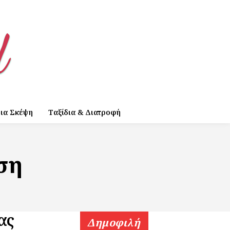
ια Σκέψη
Ταξίδια & Διατροφή
ση
ας
Δημοφιλή