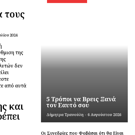
α τους
υλίου 2024
ή
ύθμιση της
της
ολυτών δεν
ίλει
εστε
ε από αυτά
5 Τρόποι να Βρεις Ξανά
ς και
τον Εαυτό σου
ρέπει
Δήμητρα Τρανούλη
-
6 Αυγούστου 2026
Οι Συνεδρίες που Φοβάσαι ότι θα Είναι