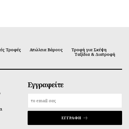
κές Τροφές
Απώλεια Βάρους
Τροφή για Σκέψη
Ταξίδια & Διατροφή
Εγγραφείτε
υ
αι
ΕΓΓΡΑΦΉ