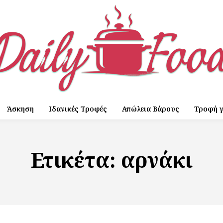
Άσκηση
Ιδανικές Τροφές
Απώλεια Βάρους
Τροφή γ
Ετικέτα:
αρνάκι