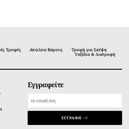
κές Τροφές
Απώλεια Βάρους
Τροφή για Σκέψη
Ταξίδια & Διατροφή
Εγγραφείτε
υ
αι
ΕΓΓΡΑΦΉ