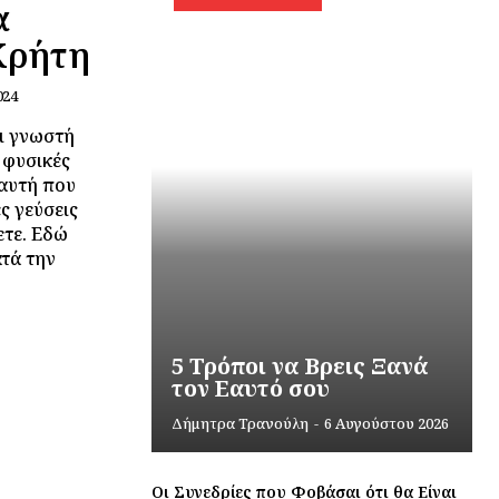
α
 Κρήτη
024
αι γνωστή
ς φυσικές
 αυτή που
ς γεύσεις
ετε. Εδώ
ατά την
5 Τρόποι να Βρεις Ξανά
τον Εαυτό σου
Δήμητρα Τρανούλη
-
6 Αυγούστου 2026
Οι Συνεδρίες που Φοβάσαι ότι θα Είναι