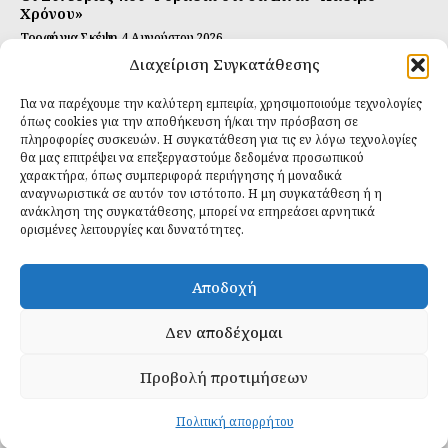
Χρόνου»
Τροφή για Σκέψη
4 Αυγούστου 2026
Διαχείριση Συγκατάθεσης
Αυτή Είναι η Συνταγή για Τέλεια Κομπούτσα
(Kombucha)
Για να παρέχουμε την καλύτερη εμπειρία, χρησιμοποιούμε τεχνολογίες
Ιδανικές Τροφές
26 Ιουλίου 2026
όπως cookies για την αποθήκευση ή/και την πρόσβαση σε
πληροφορίες συσκευών. Η συγκατάθεση για τις εν λόγω τεχνολογίες
θα μας επιτρέψει να επεξεργαστούμε δεδομένα προσωπικού
Εγγραφείτε
χαρακτήρα, όπως συμπεριφορά περιήγησης ή μοναδικά
αναγνωριστικά σε αυτόν τον ιστότοπο. Η μη συγκατάθεση ή η
ανάκληση της συγκατάθεσης, μπορεί να επηρεάσει αρνητικά
ορισμένες λειτουργίες και δυνατότητες.
ΕΓΓΡΑΦΉ
Αποδοχή
Έχω διαβάσει και δέχομαι την
πολιτική απορρήτου
.
Δεν αποδέχομαι
Προβολή προτιμήσεων
Daily Food © 2024 All Rights Reserved. Powered by
Fos
Creative
.
Πολιτική απορρήτου