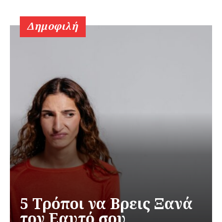
Δημοφιλή
5 Τρόποι να Βρεις Ξανά
τον Εαυτό σου