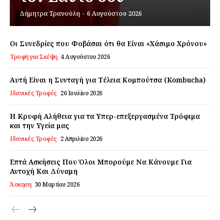
Δήμητρα Τρανούλη
-
6 Αυγούστου 2026
Εγγραφείτε τώρα!
Οι Συνεδρίες που Φοβάσαι ότι θα Είναι «Χάσιμο Χρόνου»
Τροφή για Σκέψη
4 Αυγούστου 2026
Daily Food
Αυτή Είναι η Συνταγή για Τέλεια Κομπούτσα (Kombucha)
Ιδανικές Τροφές
26 Ιουλίου 2026
Σχετικά με εμάς
Αποποίηση Ευθυνών
Η Κρυφή Αλήθεια για τα Υπερ-επεξεργασμένα Τρόφιμα
και την Υγεία μας
Ο λογαριασμός μου
Ιδανικές Τροφές
2 Απριλίου 2026
Επικοινωνία
Επτά Ασκήσεις Που Όλοι Μπορούμε Να Κάνουμε Για
Αντοχή Και Δύναμη
Άσκηση
30 Μαρτίου 2026