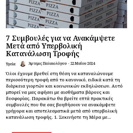
Εγγραφείτε τώρα!
7 Συμβουλές για να Ανακάμψετε
Daily Food
Μετά από Υπερβολική
Κατανάλωση Τροφής
Σχετικά με εμάς
Αποποίηση Ευθυνών
Άρτεμις Παλαιολόγου
-
22 Μαΐου 2024
Υγεία
Ο λογαριασμός μου
Όλοι έχουμε βρεθεί στη θέση να καταναλώνουμε
περισσότερη τροφή από το κανονικό, ειδικά κατά τη
Επικοινωνία
διάρκεια γιορτών και κοινωνικών εκδηλώσεων. Αυτό
μπορεί να μας αφήσει με αισθήματα βάρους και
δυσφορίας. Παρακάτω θα βρείτε επτά πρακτικές
συμβουλές που θα σας βοηθήσουν να ανακάμψετε
γρήγορα και αποτελεσματικά μετά από υπερβολική
κατανάλωση τροφής. 1. Ξεκινήστε τη Μέρα με...