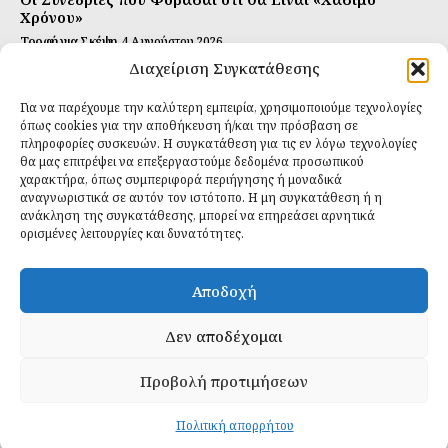
Χρόνου»
Τροφή για Σκέψη
4 Αυγούστου 2026
Διαχείριση Συγκατάθεσης
Αυτή Είναι η Συνταγή για Τέλεια Κομπούτσα
(Kombucha)
Για να παρέχουμε την καλύτερη εμπειρία, χρησιμοποιούμε τεχνολογίες
Ιδανικές Τροφές
26 Ιουλίου 2026
όπως cookies για την αποθήκευση ή/και την πρόσβαση σε
πληροφορίες συσκευών. Η συγκατάθεση για τις εν λόγω τεχνολογίες
θα μας επιτρέψει να επεξεργαστούμε δεδομένα προσωπικού
Εγγραφείτε
χαρακτήρα, όπως συμπεριφορά περιήγησης ή μοναδικά
αναγνωριστικά σε αυτόν τον ιστότοπο. Η μη συγκατάθεση ή η
ανάκληση της συγκατάθεσης, μπορεί να επηρεάσει αρνητικά
ορισμένες λειτουργίες και δυνατότητες.
ΕΓΓΡΑΦΉ
Αποδοχή
Έχω διαβάσει και δέχομαι την
πολιτική απορρήτου
.
Δεν αποδέχομαι
Προβολή προτιμήσεων
Daily Food © 2024 All Rights Reserved. Powered by
Fos
Creative
.
Πολιτική απορρήτου