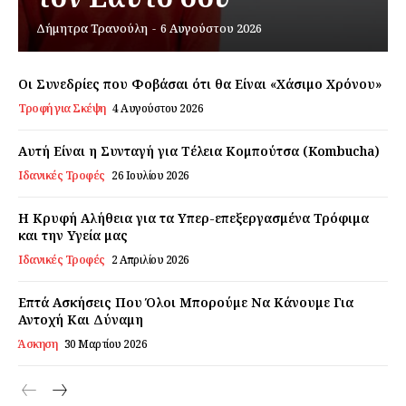
Δήμητρα Τρανούλη
-
6 Αυγούστου 2026
Εγγραφείτε τώρα!
Οι Συνεδρίες που Φοβάσαι ότι θα Είναι «Χάσιμο Χρόνου»
Τροφή για Σκέψη
4 Αυγούστου 2026
Daily Food
Αυτή Είναι η Συνταγή για Τέλεια Κομπούτσα (Kombucha)
Ιδανικές Τροφές
26 Ιουλίου 2026
Σχετικά με εμάς
Αποποίηση Ευθυνών
Η Κρυφή Αλήθεια για τα Υπερ-επεξεργασμένα Τρόφιμα
Ο λογαριασμός μου
και την Υγεία μας
Ιδανικές Τροφές
2 Απριλίου 2026
Επικοινωνία
Επτά Ασκήσεις Που Όλοι Μπορούμε Να Κάνουμε Για
Αντοχή Και Δύναμη
Άσκηση
30 Μαρτίου 2026