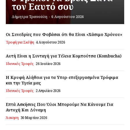
τον Εαυτό σου
Εγγραφείτε τώρα!
Δήμητρα Τρανούλη
-
6 Αυγούστου 2026
Οι Συνεδρίες που Φοβάσαι ότι θα Είναι «Χάσιμο Χρόνου»
Τροφή για Σκέψη
4 Αυγούστου 2026
Daily Food
Αυτή Είναι η Συνταγή για Τέλεια Κομπούτσα (Kombucha)
Σχετικά με εμάς
Ιδανικές Τροφές
26 Ιουλίου 2026
Αποποίηση Ευθυνών
Η Κρυφή Αλήθεια για τα Υπερ-επεξεργασμένα Τρόφιμα
Ο λογαριασμός μου
και την Υγεία μας
Επικοινωνία
Ιδανικές Τροφές
2 Απριλίου 2026
Επτά Ασκήσεις Που Όλοι Μπορούμε Να Κάνουμε Για
Αντοχή Και Δύναμη
Άσκηση
30 Μαρτίου 2026