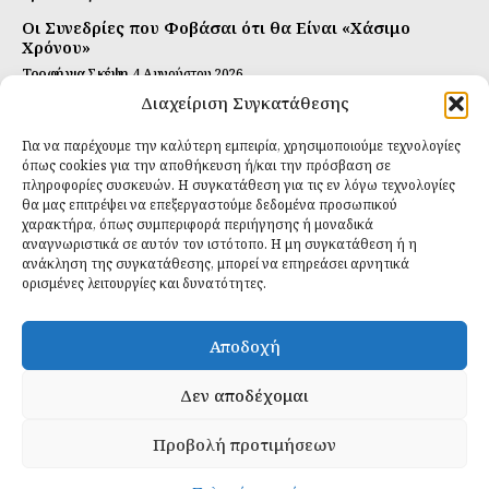
Οι Συνεδρίες που Φοβάσαι ότι θα Είναι «Χάσιμο
Χρόνου»
Τροφή για Σκέψη
4 Αυγούστου 2026
Διαχείριση Συγκατάθεσης
Αυτή Είναι η Συνταγή για Τέλεια Κομπούτσα
(Kombucha)
Για να παρέχουμε την καλύτερη εμπειρία, χρησιμοποιούμε τεχνολογίες
Ιδανικές Τροφές
26 Ιουλίου 2026
όπως cookies για την αποθήκευση ή/και την πρόσβαση σε
πληροφορίες συσκευών. Η συγκατάθεση για τις εν λόγω τεχνολογίες
θα μας επιτρέψει να επεξεργαστούμε δεδομένα προσωπικού
Εγγραφείτε
χαρακτήρα, όπως συμπεριφορά περιήγησης ή μοναδικά
αναγνωριστικά σε αυτόν τον ιστότοπο. Η μη συγκατάθεση ή η
ανάκληση της συγκατάθεσης, μπορεί να επηρεάσει αρνητικά
ορισμένες λειτουργίες και δυνατότητες.
ΕΓΓΡΑΦΉ
Αποδοχή
Έχω διαβάσει και δέχομαι την
πολιτική απορρήτου
.
Δεν αποδέχομαι
Προβολή προτιμήσεων
Daily Food © 2024 All Rights Reserved. Powered by
Fos