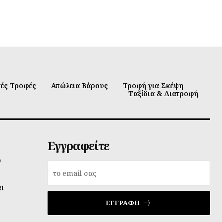
κές Τροφές
Απώλεια Βάρους
Τροφή για Σκέψη
Ταξίδια & Διατροφή
Εγγραφείτε
υ
αι
ΕΓΓΡΑΦΉ