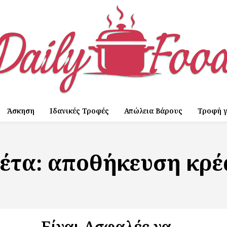
Άσκηση
Ιδανικές Τροφές
Απώλεια Βάρους
Τροφή γ
κέτα:
αποθήκευση κρέ
Είναι Ασφαλές να