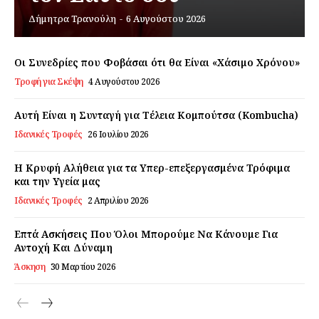
Δήμητρα Τρανούλη
-
6 Αυγούστου 2026
Εγγραφείτε τώρα!
Οι Συνεδρίες που Φοβάσαι ότι θα Είναι «Χάσιμο Χρόνου»
Τροφή για Σκέψη
4 Αυγούστου 2026
Daily Food
Αυτή Είναι η Συνταγή για Τέλεια Κομπούτσα (Kombucha)
Ιδανικές Τροφές
26 Ιουλίου 2026
Σχετικά με εμάς
Αποποίηση Ευθυνών
Η Κρυφή Αλήθεια για τα Υπερ-επεξεργασμένα Τρόφιμα
και την Υγεία μας
Ο λογαριασμός μου
Ιδανικές Τροφές
2 Απριλίου 2026
Επικοινωνία
Επτά Ασκήσεις Που Όλοι Μπορούμε Να Κάνουμε Για
Αντοχή Και Δύναμη
Άσκηση
30 Μαρτίου 2026