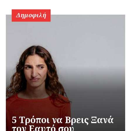
Δημοφιλή
5 Τρόποι να Βρεις Ξανά
τον Εαυτό σου