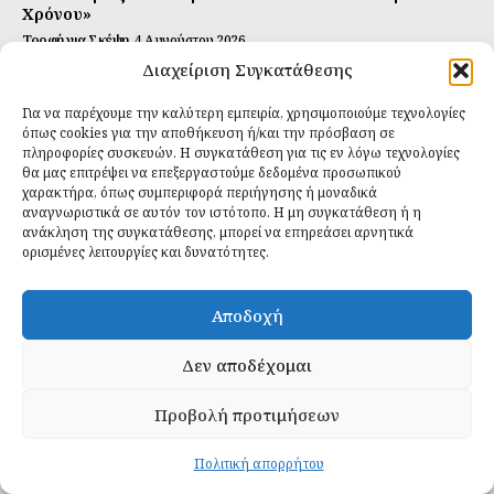
Χρόνου»
Τροφή για Σκέψη
4 Αυγούστου 2026
Διαχείριση Συγκατάθεσης
Αυτή Είναι η Συνταγή για Τέλεια Κομπούτσα
(Kombucha)
Για να παρέχουμε την καλύτερη εμπειρία, χρησιμοποιούμε τεχνολογίες
Ιδανικές Τροφές
26 Ιουλίου 2026
όπως cookies για την αποθήκευση ή/και την πρόσβαση σε
πληροφορίες συσκευών. Η συγκατάθεση για τις εν λόγω τεχνολογίες
θα μας επιτρέψει να επεξεργαστούμε δεδομένα προσωπικού
Εγγραφείτε
χαρακτήρα, όπως συμπεριφορά περιήγησης ή μοναδικά
αναγνωριστικά σε αυτόν τον ιστότοπο. Η μη συγκατάθεση ή η
ανάκληση της συγκατάθεσης, μπορεί να επηρεάσει αρνητικά
ορισμένες λειτουργίες και δυνατότητες.
ΕΓΓΡΑΦΉ
Αποδοχή
Έχω διαβάσει και δέχομαι την
πολιτική απορρήτου
.
Δεν αποδέχομαι
Προβολή προτιμήσεων
Daily Food © 2024 All Rights Reserved. Powered by
Fos
Creative
.
Πολιτική απορρήτου