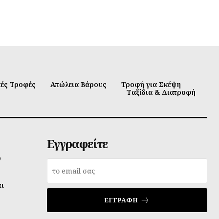
κές Τροφές
Απώλεια Βάρους
Τροφή για Σκέψη
Ταξίδια & Διατροφή
Εγγραφείτε
υ
αι
ΕΓΓΡΑΦΉ