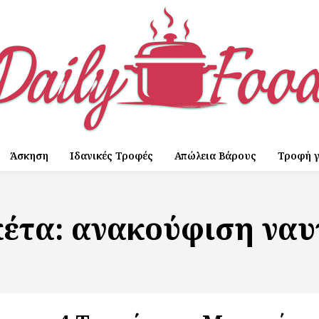
Άσκηση
Ιδανικές Τροφές
Απώλεια Βάρους
Τροφή γ
κέτα:
ανακούφιση ναυ