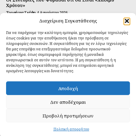
Χρόνου»
Τροφή για Σκέψη
4 Αυγούστου 2026
Διαχείριση Συγκατάθεσης
Αυτή Είναι η Συνταγή για Τέλεια Κομπούτσα
(Kombucha)
Για να παρέχουμε την καλύτερη εμπειρία, χρησιμοποιούμε τεχνολογίες
Ιδανικές Τροφές
26 Ιουλίου 2026
όπως cookies για την αποθήκευση ή/και την πρόσβαση σε
πληροφορίες συσκευών. Η συγκατάθεση για τις εν λόγω τεχνολογίες
θα μας επιτρέψει να επεξεργαστούμε δεδομένα προσωπικού
Εγγραφείτε
χαρακτήρα, όπως συμπεριφορά περιήγησης ή μοναδικά
αναγνωριστικά σε αυτόν τον ιστότοπο. Η μη συγκατάθεση ή η
ανάκληση της συγκατάθεσης, μπορεί να επηρεάσει αρνητικά
ορισμένες λειτουργίες και δυνατότητες.
ΕΓΓΡΑΦΉ
Αποδοχή
Έχω διαβάσει και δέχομαι την
πολιτική απορρήτου
.
Δεν αποδέχομαι
Προβολή προτιμήσεων
Daily Food © 2024 All Rights Reserved. Powered by
Fos
Creative
.
Πολιτική απορρήτου