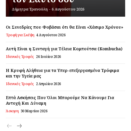
Δήμητρα Τρανούλη
-
6 Αυγούστου 2026
Εγγραφείτε τώρα!
Οι Συνεδρίες που Φοβάσαι ότι θα Είναι «Χάσιμο Χρόνου»
Τροφή για Σκέψη
4 Αυγούστου 2026
Daily Food
Αυτή Είναι η Συνταγή για Τέλεια Κομπούτσα (Kombucha)
Ιδανικές Τροφές
26 Ιουλίου 2026
Σχετικά με εμάς
Αποποίηση Ευθυνών
Η Κρυφή Αλήθεια για τα Υπερ-επεξεργασμένα Τρόφιμα
Ο λογαριασμός μου
και την Υγεία μας
Ιδανικές Τροφές
2 Απριλίου 2026
Επικοινωνία
Επτά Ασκήσεις Που Όλοι Μπορούμε Να Κάνουμε Για
Αντοχή Και Δύναμη
Άσκηση
30 Μαρτίου 2026