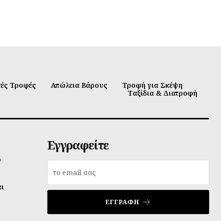
κές Τροφές
Απώλεια Βάρους
Τροφή για Σκέψη
Ταξίδια & Διατροφή
Εγγραφείτε
υ
αι
ΕΓΓΡΑΦΉ