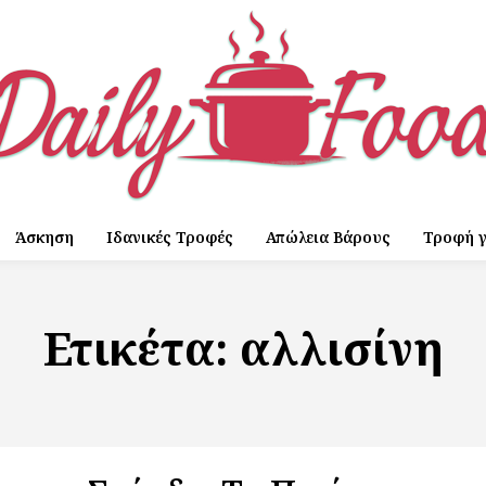
Άσκηση
Ιδανικές Τροφές
Απώλεια Βάρους
Τροφή γ
Ετικέτα:
αλλισίνη