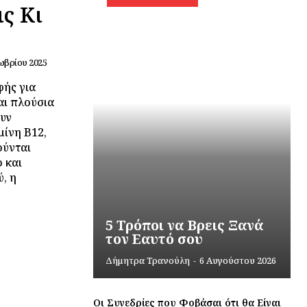
ς Κι
ωβρίου 2025
φής για
αι πλούσια
ουν
μίνη Β12,
ούνται
 και
, η
5 Τρόποι να Βρεις Ξανά
τον Εαυτό σου
Δήμητρα Τρανούλη
-
6 Αυγούστου 2026
Οι Συνεδρίες που Φοβάσαι ότι θα Είναι