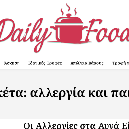
Άσκηση
Ιδανικές Τροφές
Απώλεια Βάρους
Τροφή γ
κέτα:
αλλεργία και πα
Οι Αλλεργίες στα Αυγά Ε