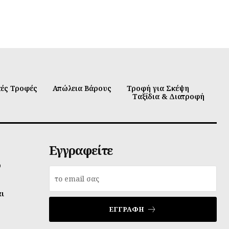
κές Τροφές
Απώλεια Βάρους
Τροφή για Σκέψη
Ταξίδια & Διατροφή
Εγγραφείτε
υ
αι
ΕΓΓΡΑΦΉ