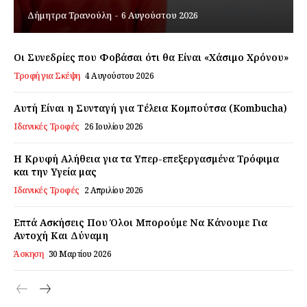
Δήμητρα Τρανούλη
-
6 Αυγούστου 2026
Εγγραφείτε τώρα!
Οι Συνεδρίες που Φοβάσαι ότι θα Είναι «Χάσιμο Χρόνου»
Τροφή για Σκέψη
4 Αυγούστου 2026
Daily Food
Αυτή Είναι η Συνταγή για Τέλεια Κομπούτσα (Kombucha)
Ιδανικές Τροφές
26 Ιουλίου 2026
Σχετικά με εμάς
Αποποίηση Ευθυνών
Η Κρυφή Αλήθεια για τα Υπερ-επεξεργασμένα Τρόφιμα
και την Υγεία μας
Ο λογαριασμός μου
Ιδανικές Τροφές
2 Απριλίου 2026
Επικοινωνία
Επτά Ασκήσεις Που Όλοι Μπορούμε Να Κάνουμε Για
Αντοχή Και Δύναμη
Άσκηση
30 Μαρτίου 2026