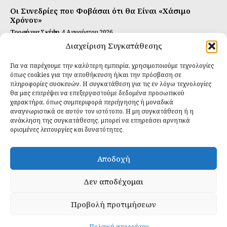
Οι Συνεδρίες που Φοβάσαι ότι θα Είναι «Χάσιμο
Χρόνου»
Τροφή για Σκέψη
4 Αυγούστου 2026
Διαχείριση Συγκατάθεσης
Αυτή Είναι η Συνταγή για Τέλεια Κομπούτσα
(Kombucha)
Για να παρέχουμε την καλύτερη εμπειρία, χρησιμοποιούμε τεχνολογίες
Ιδανικές Τροφές
26 Ιουλίου 2026
όπως cookies για την αποθήκευση ή/και την πρόσβαση σε
πληροφορίες συσκευών. Η συγκατάθεση για τις εν λόγω τεχνολογίες
θα μας επιτρέψει να επεξεργαστούμε δεδομένα προσωπικού
Εγγραφείτε
χαρακτήρα, όπως συμπεριφορά περιήγησης ή μοναδικά
αναγνωριστικά σε αυτόν τον ιστότοπο. Η μη συγκατάθεση ή η
ανάκληση της συγκατάθεσης, μπορεί να επηρεάσει αρνητικά
ορισμένες λειτουργίες και δυνατότητες.
ΕΓΓΡΑΦΉ
Αποδοχή
Έχω διαβάσει και δέχομαι την
πολιτική απορρήτου
.
Δεν αποδέχομαι
Προβολή προτιμήσεων
Daily Food © 2024 All Rights Reserved. Powered by
Fos
Creative
.
Πολιτική απορρήτου