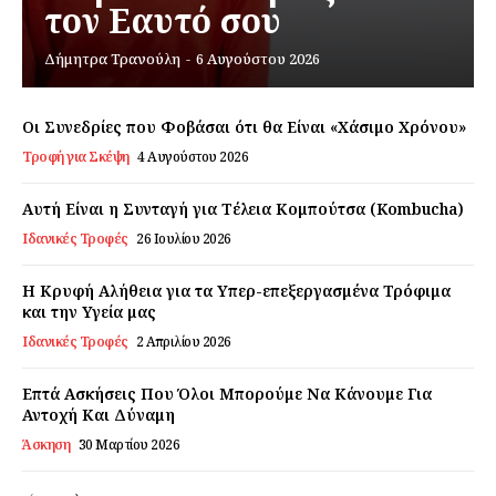
τον Εαυτό σου
Δήμητρα Τρανούλη
-
6 Αυγούστου 2026
Εγγραφείτε τώρα!
Οι Συνεδρίες που Φοβάσαι ότι θα Είναι «Χάσιμο Χρόνου»
Τροφή για Σκέψη
4 Αυγούστου 2026
Daily Food
Αυτή Είναι η Συνταγή για Τέλεια Κομπούτσα (Kombucha)
Σχετικά με εμάς
Ιδανικές Τροφές
26 Ιουλίου 2026
Αποποίηση Ευθυνών
Η Κρυφή Αλήθεια για τα Υπερ-επεξεργασμένα Τρόφιμα
Ο λογαριασμός μου
και την Υγεία μας
Επικοινωνία
Ιδανικές Τροφές
2 Απριλίου 2026
Επτά Ασκήσεις Που Όλοι Μπορούμε Να Κάνουμε Για
Αντοχή Και Δύναμη
Άσκηση
30 Μαρτίου 2026