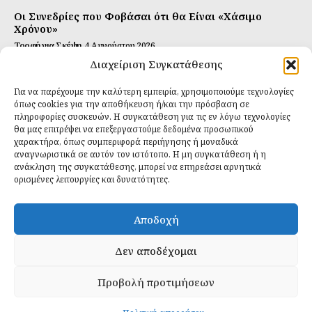
Οι Συνεδρίες που Φοβάσαι ότι θα Είναι «Χάσιμο
Χρόνου»
Τροφή για Σκέψη
4 Αυγούστου 2026
Διαχείριση Συγκατάθεσης
Αυτή Είναι η Συνταγή για Τέλεια Κομπούτσα
(Kombucha)
Για να παρέχουμε την καλύτερη εμπειρία, χρησιμοποιούμε τεχνολογίες
Ιδανικές Τροφές
26 Ιουλίου 2026
όπως cookies για την αποθήκευση ή/και την πρόσβαση σε
πληροφορίες συσκευών. Η συγκατάθεση για τις εν λόγω τεχνολογίες
Εγγραφείτε
θα μας επιτρέψει να επεξεργαστούμε δεδομένα προσωπικού
χαρακτήρα, όπως συμπεριφορά περιήγησης ή μοναδικά
αναγνωριστικά σε αυτόν τον ιστότοπο. Η μη συγκατάθεση ή η
ανάκληση της συγκατάθεσης, μπορεί να επηρεάσει αρνητικά
ορισμένες λειτουργίες και δυνατότητες.
ΕΓΓΡΑΦΉ
Αποδοχή
Έχω διαβάσει και δέχομαι την
πολιτική απορρήτου
.
Δεν αποδέχομαι
Προβολή προτιμήσεων
Daily Food © 2024 All Rights Reserved. Powered by
Fos