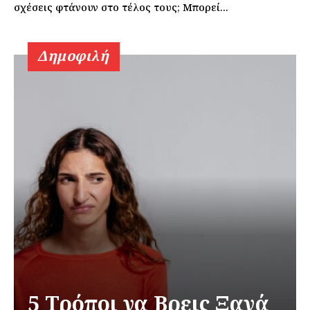
σχέσεις φτάνουν στο τέλος τους; Μπορεί...
Δημοφιλή
Εγγραφείτε τώρα!
Daily Food
5 Τρόποι να Βρεις Ξανά
Σχετικά με εμάς