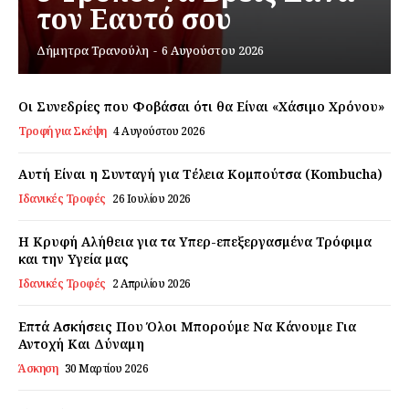
τον Εαυτό σου
Αποποίηση Ευθυνών
Ο λογαριασμός μου
Δήμητρα Τρανούλη
-
6 Αυγούστου 2026
Επικοινωνία
Οι Συνεδρίες που Φοβάσαι ότι θα Είναι «Χάσιμο Χρόνου»
Τροφή για Σκέψη
4 Αυγούστου 2026
Αυτή Είναι η Συνταγή για Τέλεια Κομπούτσα (Kombucha)
Ιδανικές Τροφές
26 Ιουλίου 2026
Η Κρυφή Αλήθεια για τα Υπερ-επεξεργασμένα Τρόφιμα
και την Υγεία μας
Ιδανικές Τροφές
2 Απριλίου 2026
Επτά Ασκήσεις Που Όλοι Μπορούμε Να Κάνουμε Για
Αντοχή Και Δύναμη
Άσκηση
30 Μαρτίου 2026