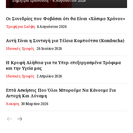
Δήμητρα Τρανούλη
-
6 Αυγούστου 2026
Εγγραφείτε τώρα!
Οι Συνεδρίες που Φοβάσαι ότι θα Είναι «Χάσιμο Χρόνου»
Τροφή για Σκέψη
4 Αυγούστου 2026
Daily Food
Αυτή Είναι η Συνταγή για Τέλεια Κομπούτσα (Kombucha)
Ιδανικές Τροφές
26 Ιουλίου 2026
Σχετικά με εμάς
Η Κρυφή Αλήθεια για τα Υπερ-επεξεργασμένα Τρόφιμα
Αποποίηση Ευθυνών
και την Υγεία μας
Ο λογαριασμός μου
Ιδανικές Τροφές
2 Απριλίου 2026
Επικοινωνία
Επτά Ασκήσεις Που Όλοι Μπορούμε Να Κάνουμε Για
Αντοχή Και Δύναμη
Άσκηση
30 Μαρτίου 2026