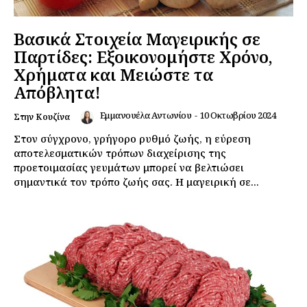
Εγγραφείτε τώρα!
Βασικά Στοιχεία Μαγειρικής σε
Παρτίδες: Εξοικονομήστε Χρόνο,
Χρήματα και Μειώστε τα
Απόβλητα!
Daily Food
Εμμανουέλα Αντωνίου
-
10 Οκτωβρίου 2024
Στην Κουζίνα
Σχετικά με εμάς
Στον σύγχρονο, γρήγορο ρυθμό ζωής, η εύρεση
αποτελεσματικών τρόπων διαχείρισης της
Αποποίηση Ευθυνών
προετοιμασίας γευμάτων μπορεί να βελτιώσει
Ο λογαριασμός μου
σημαντικά τον τρόπο ζωής σας. Η μαγειρική σε...
Επικοινωνία