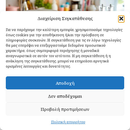
Διαχείριση Συγκατάθεσης
Για να παρέχουμε την καλύτερη εμπειρία, χρησιμοποιούμε τεχνολογίες
όπως cookies για την αποθήκευση ή/και την πρόσβαση σε
πληροφορίες συσκευών. Η συγκατάθεση για τις εν λόγω τεχνολογίες
θα μας επιτρέψει να επεξεργαστούμε δεδομένα προσωπικού
χαρακτήρα, όπως συμπεριφορά περιήγησης ή μοναδικά
αναγνωριστικά σε αυτόν τον ιστότοπο. Η μη συγκατάθεση ή η
ανάκληση της συγκατάθεσης, μπορεί να επηρεάσει αρνητικά
ορισμένες λειτουργίες και δυνατότητες.
Αποδοχή
4 Τρόφιμα που Πρέπει να
Δεν αποδέχομαι
Αποφεύγετε να Ψήνετε σε Airfryer
Προβολή προτιμήσεων
Αντώνης Δημητρόπουλος
-
21 Ιουνίου 2024
Στην Κουζίνα
Το air frying έχει γίνει μια δημοφιλής μέθοδος
Πολιτική απορρήτου
μαγειρέματος, προσφέροντας μια πιο υγιεινή