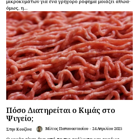
μικροκυμάτων για ένα γρήγορο ρόφημα μοιάζει αθώα∙
όμως, η...
Πόσο Διατηρείται ο Κιμάς στο
Ψυγείο;
Μίλτος Παπαναστασίου
-
24 Απριλίου 2025
Στην Κουζίνα
Ο κιμάς είναι ένα από τα πιο ευέλικτα και ευρέως