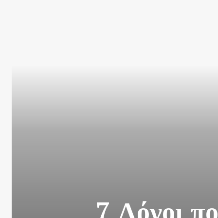
7 Λόγοι π