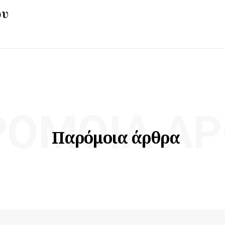
ου
ΡΌΜΟΙΑ ΆΡ
Παρόμοια άρθρα