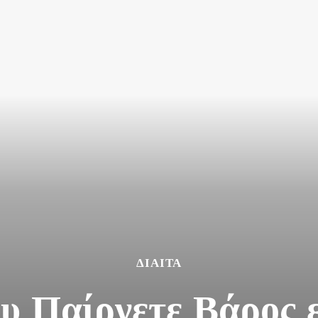
ΔΊΑΙΤΑ
ου Παίρνετε Βάρος 