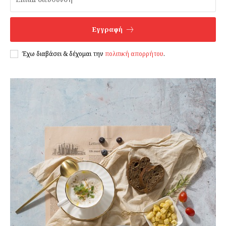
Εγγραφείτε τώρα!
Εγγραφή
Έχω διαβάσει & δέχομαι την
πολιτική απορρήτου
.
Daily Food
Σχετικά με εμάς
Αποποίηση Ευθυνών
Ο λογαριασμός μου
Επικοινωνία