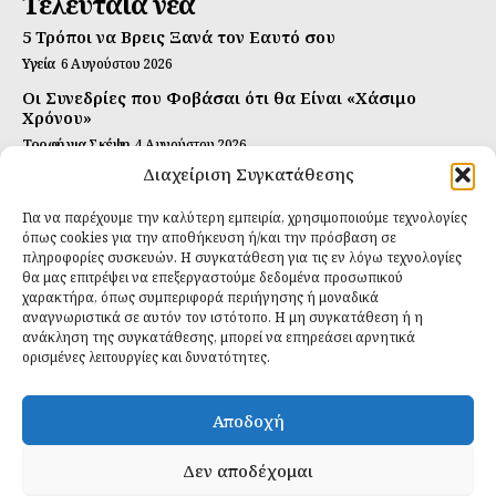
Τελευταία νέα
5 Τρόποι να Βρεις Ξανά τον Εαυτό σου
Υγεία
6 Αυγούστου 2026
Οι Συνεδρίες που Φοβάσαι ότι θα Είναι «Χάσιμο
Χρόνου»
Τροφή για Σκέψη
4 Αυγούστου 2026
Διαχείριση Συγκατάθεσης
Αυτή Είναι η Συνταγή για Τέλεια Κομπούτσα
(Kombucha)
Για να παρέχουμε την καλύτερη εμπειρία, χρησιμοποιούμε τεχνολογίες
Ιδανικές Τροφές
26 Ιουλίου 2026
όπως cookies για την αποθήκευση ή/και την πρόσβαση σε
πληροφορίες συσκευών. Η συγκατάθεση για τις εν λόγω τεχνολογίες
Εγγραφείτε
θα μας επιτρέψει να επεξεργαστούμε δεδομένα προσωπικού
χαρακτήρα, όπως συμπεριφορά περιήγησης ή μοναδικά
αναγνωριστικά σε αυτόν τον ιστότοπο. Η μη συγκατάθεση ή η
ανάκληση της συγκατάθεσης, μπορεί να επηρεάσει αρνητικά
ορισμένες λειτουργίες και δυνατότητες.
ΕΓΓΡΑΦΉ
Αποδοχή
Έχω διαβάσει και δέχομαι την
πολιτική απορρήτου
.
Δεν αποδέχομαι