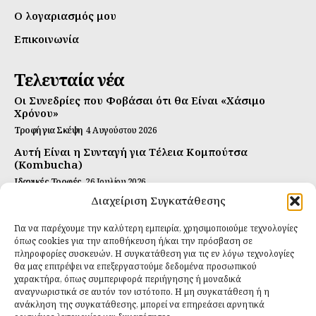
Ο λογαριασμός μου
Επικοινωνία
Τελευταία νέα
Οι Συνεδρίες που Φοβάσαι ότι θα Είναι «Χάσιμο
Χρόνου»
Τροφή για Σκέψη
4 Αυγούστου 2026
Αυτή Είναι η Συνταγή για Τέλεια Κομπούτσα
(Kombucha)
Ιδανικές Τροφές
26 Ιουλίου 2026
Διαχείριση Συγκατάθεσης
Η Κρυφή Αλήθεια για τα Υπερ-επεξεργασμένα
Τρόφιμα και την Υγεία μας
Για να παρέχουμε την καλύτερη εμπειρία, χρησιμοποιούμε τεχνολογίες
Ιδανικές Τροφές
2 Απριλίου 2026
όπως cookies για την αποθήκευση ή/και την πρόσβαση σε
πληροφορίες συσκευών. Η συγκατάθεση για τις εν λόγω τεχνολογίες
Εγγραφείτε
θα μας επιτρέψει να επεξεργαστούμε δεδομένα προσωπικού
χαρακτήρα, όπως συμπεριφορά περιήγησης ή μοναδικά
αναγνωριστικά σε αυτόν τον ιστότοπο. Η μη συγκατάθεση ή η
ανάκληση της συγκατάθεσης, μπορεί να επηρεάσει αρνητικά