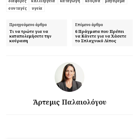
διαφορές
καλλιέργεια
καταγωγή
κουζίνα
μαγείρεμα
συνταγές
υγεία
Προηγούμενο άρθρο
Επόμενο άρθρο
Τι να τρώτε για να
6 Πράγματα που Πρέπει
καταπολεμήσετε την
να Κάνετε για να Χάσετε
κούραση
το Σπλαχνικό Λίπος
Εγγραφείτε τώρα!
Daily Food
Σχετικά με εμάς
Άρτεμις Παλαιολόγου
Αποποίηση Ευθυνών
Ο λογαριασμός μου
Επικοινωνία